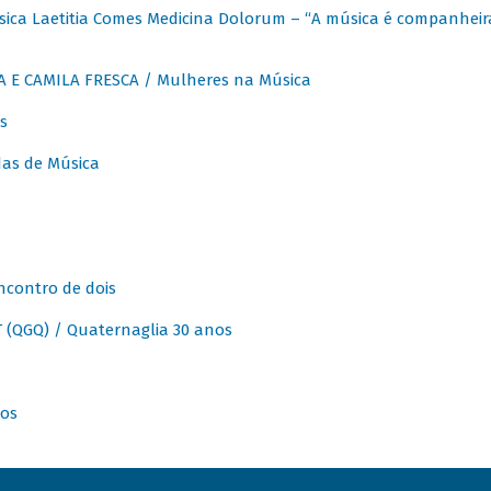
ica Laetitia Comes Medicina Dolorum – “A música é companheir
A E CAMILA FRESCA / Mulheres na Música
s
as de Música
ncontro de dois
(QGQ) / Quaternaglia 30 anos
nos