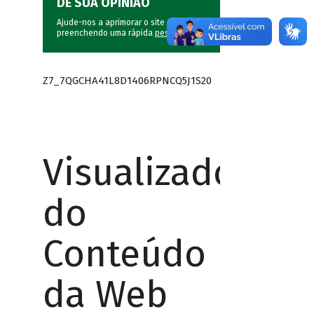
DÊ SUA OPINIÃO
Ajude-nos a aprimorar o site do BNDES
preenchendo uma rápida
pesquisa
.
Z7_7QGCHA41L8D1406RPNCQ5J1S20
Visualizador
do
Conteúdo
da Web