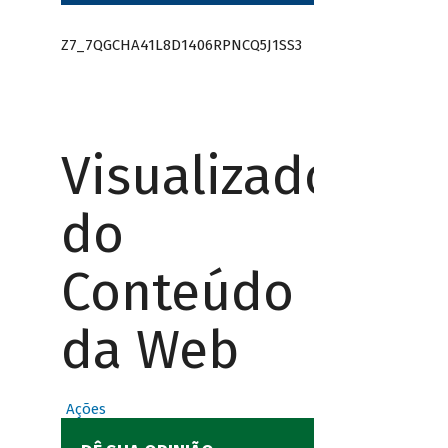
Z7_7QGCHA41L8D1406RPNCQ5J1SS3
Visualizador
do
Conteúdo
da Web
Ações