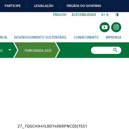
PARTICIPE
LEGISLAÇÃO
ÓRGÃOS DO GOVERNO
⁣
ENGLISH
ACESSIBILIDADE
A+
A-
NCIA
DESENVOLVIMENTO SUSTENTÁVEL
CONHECIMENTO
IMPRENSA
Busca
Z7_7QGCHA41L8D1406RPNCQ5J1SS1