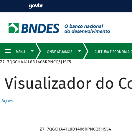
Z7_7QGCHA41L8D1406RPNCQ5J1SC5
Visualizador do 
Ações
Z7_7QGCHA41L8D1406RPNCQ5J1SS4