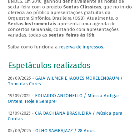
BNDES. Em 2010, ganhou definitivamente as noites de
sexta-feira com o projeto
Sextas Clássicas
, que no início
oferecia ao público apresentações gratuitas da
Orquestra Sinfônica Brasileira (OSB). Atualmente, o
Sextas Instrumentais
apresenta uma agenda de
concertos semanais, contando com apresentações
variadas, todas as
sextas-feiras às 19h
.
Saiba como funciona a
reserva de ingressos
.
Espetáculos realizados
26/09/2025 -
GAIA WILMER E JAQUES MORELENBAUM /
Trem das Cores
19/09/2025 -
EDUARDO ANTONELLO / Música Antiga:
Ontem, Hoje e Sempre!
12/09/2025 -
CIA BACHIANA BRASILEIRA / Música para
Cordas
05/09/2025 -
OLHO SAMBAJAZZ / 28 Anos