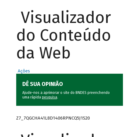
Visualizador
do Conteúdo
da Web
Ações
DÊ SUA OPINIÃO
Ajude-nos a aprimorar o site do BNDES preenchendo
uma rápida
pesquisa
.
Z7_7QGCHA41L8D1406RPNCQ5J1S20