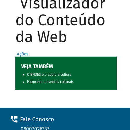
Visualizador
do Conteúdo
da Web
Ações
VEJA TAMBÉM
O BNDES e o apoio à cultura
Patrocínio a eventos culturais
Fale Conosco
08007026337