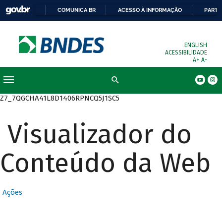
COMUNICA BR
ACESSO À INFORMAÇÃO
PARTI
ENGLISH
ACESSIBILIDADE
A+
A-
Busca
Z7_7QGCHA41L8D1406RPNCQ5J1SC5
Visualizador do
Conteúdo da Web
Ações