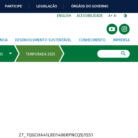
PARTICIPE
LEGISLAÇÃO
ÓRGÃOS DO GOVERNO
⁣
ENGLISH
ACESSIBILIDADE
A+
A-
NCIA
DESENVOLVIMENTO SUSTENTÁVEL
CONHECIMENTO
IMPRENSA
Busca
Z7_7QGCHA41L8D1406RPNCQ5J1SS1