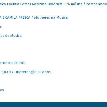
ica Laetitia Comes Medicina Dolorum – “A música é companheir
A E CAMILA FRESCA / Mulheres na Música
s
as de Música
ncontro de dois
(QGQ) / Quaternaglia 30 anos
nos