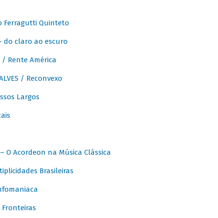
Ferragutti Quinteto
- do claro ao escuro
/ Rente América
LVES / Reconvexo
sos Largos
ais
 O Acordeon na Música Clássica
licidades Brasileiras
nfomaniaca
Fronteiras