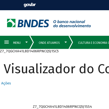
Z7_7QGCHA41L8D1406RPNCQ5J1SC5
Visualizador do 
Ações
Z7_7QGCHA41L8D1406RPNCQ5J1SS4