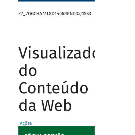
Z7_7QGCHA41L8D1406RPNCQ5J1SS3
Visualizador
do
Conteúdo
da Web
Ações