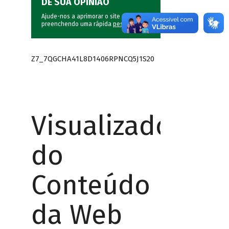
DÊ SUA OPINIÃO
Ajude-nos a aprimorar o site do BNDES
preenchendo uma rápida
pesquisa
.
Z7_7QGCHA41L8D1406RPNCQ5J1S20
Visualizador
do
Conteúdo
da Web