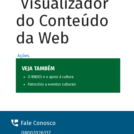
Visualizador
do Conteúdo
da Web
Ações
VEJA TAMBÉM
O BNDES e o apoio à cultura
Patrocínio a eventos culturais
Fale Conosco
08007026337