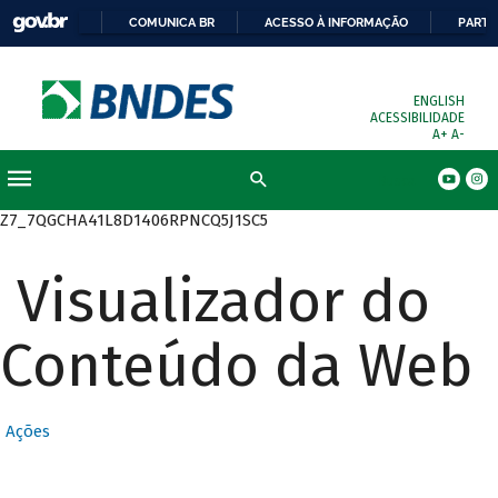
COMUNICA BR
ACESSO À INFORMAÇÃO
PARTI
ENGLISH
ACESSIBILIDADE
A+
A-
Busca
Z7_7QGCHA41L8D1406RPNCQ5J1SC5
Visualizador do
Conteúdo da Web
Ações