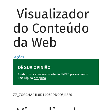
Visualizador
do Conteúdo
da Web
Ações
DÊ SUA OPINIÃO
Ajude-nos a aprimorar o site do BNDES preenchendo
uma rápida
pesquisa
.
Z7_7QGCHA41L8D1406RPNCQ5J1S20