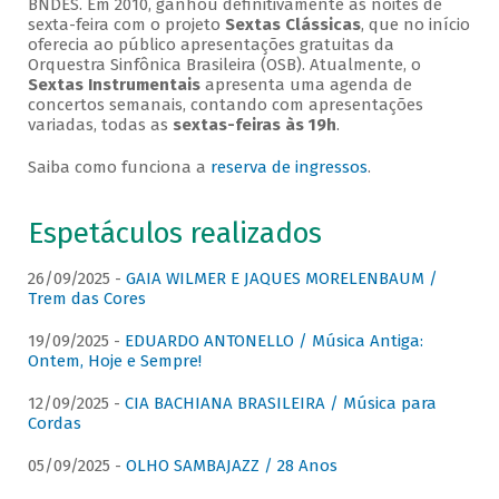
BNDES. Em 2010, ganhou definitivamente as noites de
sexta-feira com o projeto
Sextas Clássicas
, que no início
oferecia ao público apresentações gratuitas da
Orquestra Sinfônica Brasileira (OSB). Atualmente, o
Sextas Instrumentais
apresenta uma agenda de
concertos semanais, contando com apresentações
variadas, todas as
sextas-feiras às 19h
.
Saiba como funciona a
reserva de ingressos
.
Espetáculos realizados
26/09/2025 -
GAIA WILMER E JAQUES MORELENBAUM /
Trem das Cores
19/09/2025 -
EDUARDO ANTONELLO / Música Antiga:
Ontem, Hoje e Sempre!
12/09/2025 -
CIA BACHIANA BRASILEIRA / Música para
Cordas
05/09/2025 -
OLHO SAMBAJAZZ / 28 Anos