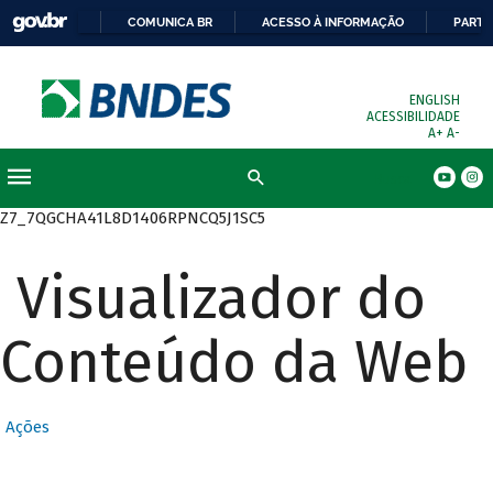
COMUNICA BR
ACESSO À INFORMAÇÃO
PARTI
ENGLISH
ACESSIBILIDADE
A+
A-
Busca
Z7_7QGCHA41L8D1406RPNCQ5J1SC5
Visualizador do
Conteúdo da Web
Ações