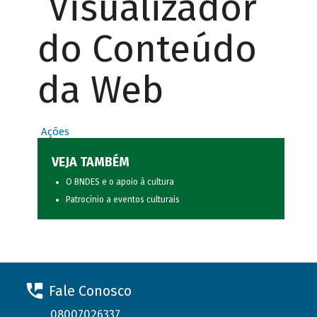
Visualizador
do Conteúdo
da Web
Ações
VEJA TAMBÉM
O BNDES e o apoio à cultura
Patrocínio a eventos culturais
Fale Conosco
08007026337