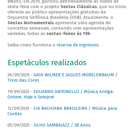
BNDES. Em 2010, ganhou definitivamente as noites de
sexta-feira com o projeto
Sextas Clássicas
, que no início
oferecia ao público apresentações gratuitas da
Orquestra Sinfônica Brasileira (OSB). Atualmente, o
Sextas Instrumentais
apresenta uma agenda de
concertos semanais, contando com apresentações
variadas, todas as
sextas-feiras às 19h
.
Saiba como funciona a
reserva de ingressos
.
Espetáculos realizados
26/09/2025 -
GAIA WILMER E JAQUES MORELENBAUM /
Trem das Cores
19/09/2025 -
EDUARDO ANTONELLO / Música Antiga:
Ontem, Hoje e Sempre!
12/09/2025 -
CIA BACHIANA BRASILEIRA / Música para
Cordas
05/09/2025 -
OLHO SAMBAJAZZ / 28 Anos