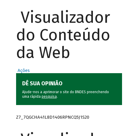
Visualizador
do Conteúdo
da Web
Ações
DÊ SUA OPINIÃO
Ajude-nos a aprimorar o site do BNDES preenchendo
uma rápida
pesquisa
.
Z7_7QGCHA41L8D1406RPNCQ5J1S20