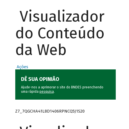
Visualizador
do Conteúdo
da Web
Ações
DÊ SUA OPINIÃO
Ajude-nos a aprimorar o site do BNDES preenchendo
uma rápida
pesquisa
.
Z7_7QGCHA41L8D1406RPNCQ5J1S20