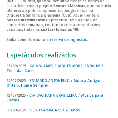
BNDES. Em 2010, ganhou definitivamente as noites de
sexta-feira com o projeto
Sextas Clássicas
, que no início
oferecia ao público apresentações gratuitas da
Orquestra Sinfônica Brasileira (OSB). Atualmente, o
Sextas Instrumentais
apresenta uma agenda de
concertos semanais, contando com apresentações
variadas, todas as
sextas-feiras às 19h
.
Saiba como funciona a
reserva de ingressos
.
Espetáculos realizados
26/09/2025 -
GAIA WILMER E JAQUES MORELENBAUM /
Trem das Cores
19/09/2025 -
EDUARDO ANTONELLO / Música Antiga:
Ontem, Hoje e Sempre!
12/09/2025 -
CIA BACHIANA BRASILEIRA / Música para
Cordas
05/09/2025 -
OLHO SAMBAJAZZ / 28 Anos