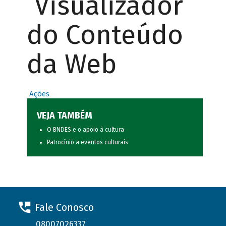
Visualizador
do Conteúdo
da Web
Ações
VEJA TAMBÉM
O BNDES e o apoio à cultura
Patrocínio a eventos culturais
Fale Conosco
08007026337