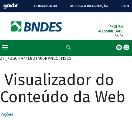
COMUNICA BR
ACESSO À INFORMAÇÃO
PARTI
ENGLISH
ACESSIBILIDADE
A+
A-
Busca
Z7_7QGCHA41L8D1406RPNCQ5J1SC5
Visualizador do
Conteúdo da Web
Ações