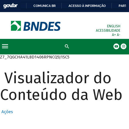
COMUNICA BR
ACESSO À INFORMAÇÃO
PARTI
ENGLISH
ACESSIBILIDADE
A+
A-
Busca
Z7_7QGCHA41L8D1406RPNCQ5J1SC5
Visualizador do
Conteúdo da Web
Ações