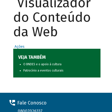
Visualizador
do Conteúdo
da Web
Ações
VEJA TAMBÉM
O BNDES e o apoio à cultura
Patrocínio a eventos culturais
Fale Conosco
08007026337