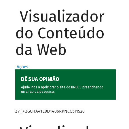
Visualizador
do Conteúdo
da Web
Ações
DÊ SUA OPINIÃO
Ajude-nos a aprimorar o site do BNDES preenchendo
uma rápida
pesquisa
.
Z7_7QGCHA41L8D1406RPNCQ5J1S20