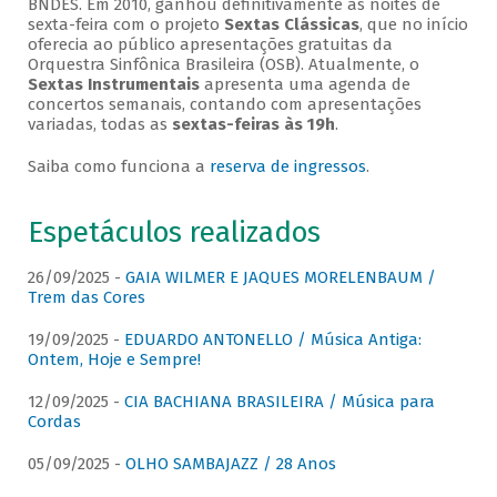
BNDES. Em 2010, ganhou definitivamente as noites de
sexta-feira com o projeto
Sextas Clássicas
, que no início
oferecia ao público apresentações gratuitas da
Orquestra Sinfônica Brasileira (OSB). Atualmente, o
Sextas Instrumentais
apresenta uma agenda de
concertos semanais, contando com apresentações
variadas, todas as
sextas-feiras às 19h
.
Saiba como funciona a
reserva de ingressos
.
Espetáculos realizados
26/09/2025 -
GAIA WILMER E JAQUES MORELENBAUM /
Trem das Cores
19/09/2025 -
EDUARDO ANTONELLO / Música Antiga:
Ontem, Hoje e Sempre!
12/09/2025 -
CIA BACHIANA BRASILEIRA / Música para
Cordas
05/09/2025 -
OLHO SAMBAJAZZ / 28 Anos