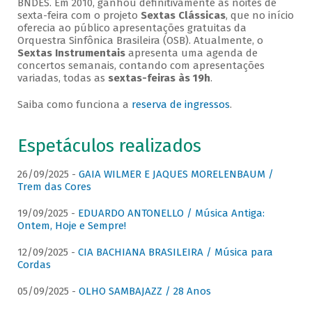
BNDES. Em 2010, ganhou definitivamente as noites de
sexta-feira com o projeto
Sextas Clássicas
, que no início
oferecia ao público apresentações gratuitas da
Orquestra Sinfônica Brasileira (OSB). Atualmente, o
Sextas Instrumentais
apresenta uma agenda de
concertos semanais, contando com apresentações
variadas, todas as
sextas-feiras às 19h
.
Saiba como funciona a
reserva de ingressos
.
Espetáculos realizados
26/09/2025 -
GAIA WILMER E JAQUES MORELENBAUM /
Trem das Cores
19/09/2025 -
EDUARDO ANTONELLO / Música Antiga:
Ontem, Hoje e Sempre!
12/09/2025 -
CIA BACHIANA BRASILEIRA / Música para
Cordas
05/09/2025 -
OLHO SAMBAJAZZ / 28 Anos