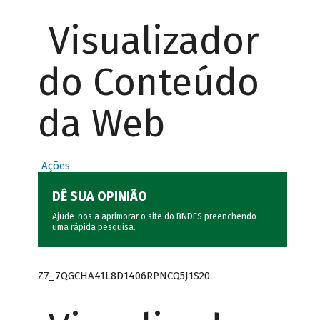
Visualizador
do Conteúdo
da Web
Ações
DÊ SUA OPINIÃO
Ajude-nos a aprimorar o site do BNDES preenchendo
uma rápida
pesquisa
.
Z7_7QGCHA41L8D1406RPNCQ5J1S20