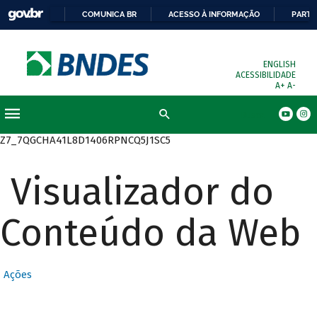
COMUNICA BR
ACESSO À INFORMAÇÃO
PARTI
ENGLISH
ACESSIBILIDADE
A+
A-
Busca
Z7_7QGCHA41L8D1406RPNCQ5J1SC5
Visualizador do
Conteúdo da Web
Ações