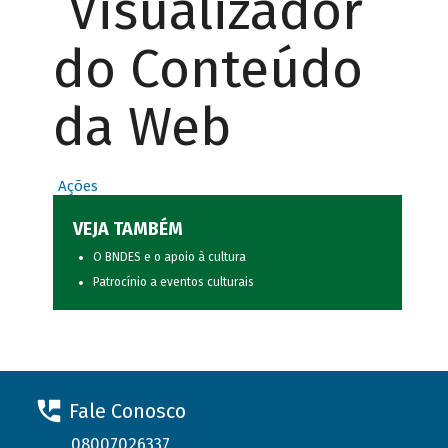
Visualizador
do Conteúdo
da Web
Ações
VEJA TAMBÉM
O BNDES e o apoio à cultura
Patrocínio a eventos culturais
Fale Conosco
08007026337