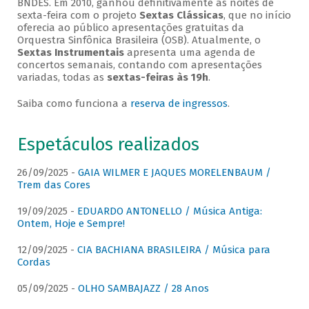
BNDES. Em 2010, ganhou definitivamente as noites de
sexta-feira com o projeto
Sextas Clássicas
, que no início
oferecia ao público apresentações gratuitas da
Orquestra Sinfônica Brasileira (OSB). Atualmente, o
Sextas Instrumentais
apresenta uma agenda de
concertos semanais, contando com apresentações
variadas, todas as
sextas-feiras às 19h
.
Saiba como funciona a
reserva de ingressos
.
Espetáculos realizados
26/09/2025 -
GAIA WILMER E JAQUES MORELENBAUM /
Trem das Cores
19/09/2025 -
EDUARDO ANTONELLO / Música Antiga:
Ontem, Hoje e Sempre!
12/09/2025 -
CIA BACHIANA BRASILEIRA / Música para
Cordas
05/09/2025 -
OLHO SAMBAJAZZ / 28 Anos