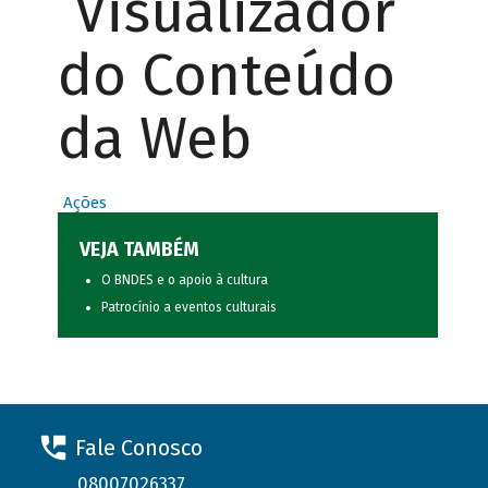
Visualizador
do Conteúdo
da Web
Ações
VEJA TAMBÉM
O BNDES e o apoio à cultura
Patrocínio a eventos culturais
Fale Conosco
08007026337