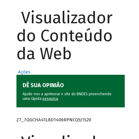
Visualizador
do Conteúdo
da Web
Ações
DÊ SUA OPINIÃO
Ajude-nos a aprimorar o site do BNDES preenchendo
uma rápida
pesquisa
.
Z7_7QGCHA41L8D1406RPNCQ5J1S20