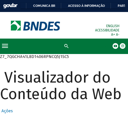
COMUNICA BR
ACESSO À INFORMAÇÃO
PARTI
ENGLISH
ACESSIBILIDADE
A+
A-
Busca
Z7_7QGCHA41L8D1406RPNCQ5J1SC5
Visualizador do
Conteúdo da Web
Ações