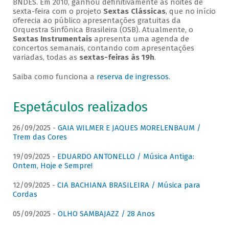
BNDES. Em 2010, ganhou definitivamente as noites de
sexta-feira com o projeto
Sextas Clássicas
, que no início
oferecia ao público apresentações gratuitas da
Orquestra Sinfônica Brasileira (OSB). Atualmente, o
Sextas Instrumentais
apresenta uma agenda de
concertos semanais, contando com apresentações
variadas, todas as
sextas-feiras às 19h
.
Saiba como funciona a
reserva de ingressos
.
Espetáculos realizados
26/09/2025 -
GAIA WILMER E JAQUES MORELENBAUM /
Trem das Cores
19/09/2025 -
EDUARDO ANTONELLO / Música Antiga:
Ontem, Hoje e Sempre!
12/09/2025 -
CIA BACHIANA BRASILEIRA / Música para
Cordas
05/09/2025 -
OLHO SAMBAJAZZ / 28 Anos