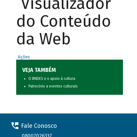
Visualizador
do Conteúdo
da Web
Ações
VEJA TAMBÉM
O BNDES e o apoio à cultura
Patrocínio a eventos culturais
Fale Conosco
08007026337