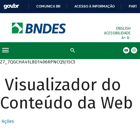
COMUNICA BR
ACESSO À INFORMAÇÃO
PARTI
ENGLISH
ACESSIBILIDADE
A+
A-
Busca
Z7_7QGCHA41L8D1406RPNCQ5J1SC5
Visualizador do
Conteúdo da Web
Ações