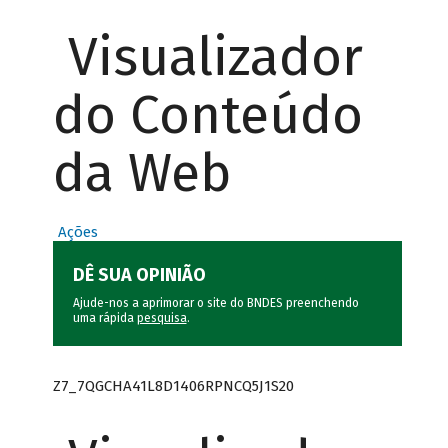
Visualizador
do Conteúdo
da Web
Ações
DÊ SUA OPINIÃO
Ajude-nos a aprimorar o site do BNDES preenchendo
uma rápida
pesquisa
.
Z7_7QGCHA41L8D1406RPNCQ5J1S20