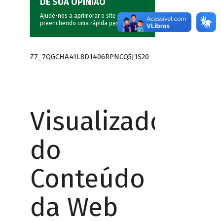
DÊ SUA OPINIÃO
Ajude-nos a aprimorar o site do BNDES
preenchendo uma rápida
pesquisa
.
Z7_7QGCHA41L8D1406RPNCQ5J1S20
Visualizador
do
Conteúdo
da Web