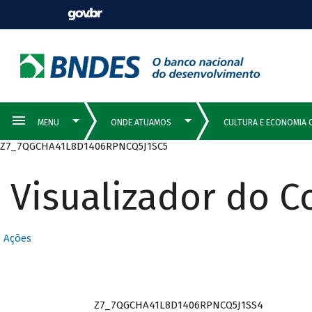
Z7_7QGCHA41L8D1406RPNCQ5J1SC5
Visualizador do 
Ações
Z7_7QGCHA41L8D1406RPNCQ5J1SS4