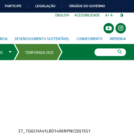
PARTICIPE
LEGISLAÇÃO
ÓRGÃOS DO GOVERNO
⁣
ENGLISH
ACESSIBILIDADE
A+
A-
NCIA
DESENVOLVIMENTO SUSTENTÁVEL
CONHECIMENTO
IMPRENSA
Busca
Z7_7QGCHA41L8D1406RPNCQ5J1SS1