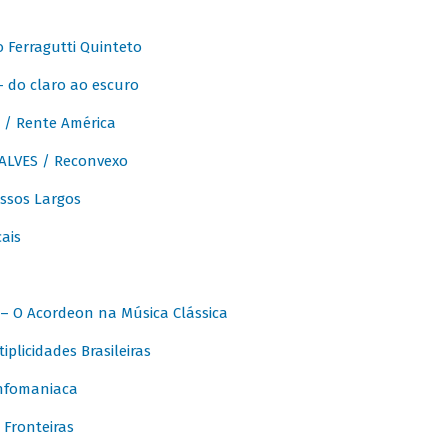
Ferragutti Quinteto
- do claro ao escuro
/ Rente América
LVES / Reconvexo
sos Largos
ais
 O Acordeon na Música Clássica
licidades Brasileiras
nfomaniaca
Fronteiras