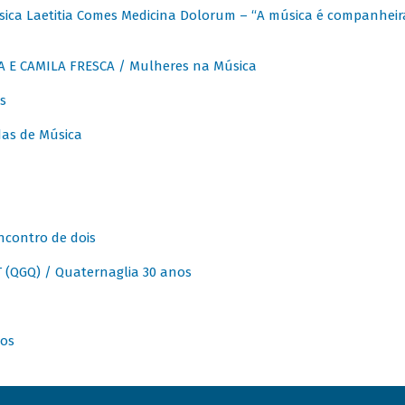
ica Laetitia Comes Medicina Dolorum – “A música é companheir
A E CAMILA FRESCA / Mulheres na Música
s
as de Música
ncontro de dois
(QGQ) / Quaternaglia 30 anos
nos