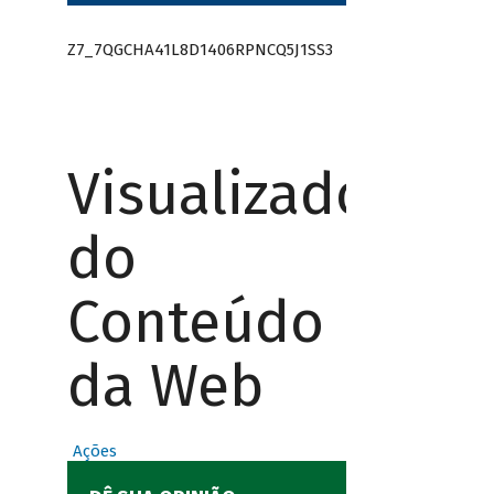
Z7_7QGCHA41L8D1406RPNCQ5J1SS3
Visualizador
do
Conteúdo
da Web
Ações