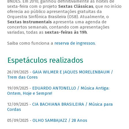
BNDES. Em 2010, ganhou definitivamente as noites de
sexta-feira com o projeto
Sextas Clássicas
, que no início
oferecia ao público apresentações gratuitas da
Orquestra Sinfônica Brasileira (OSB). Atualmente, o
Sextas Instrumentais
apresenta uma agenda de
concertos semanais, contando com apresentações
variadas, todas as
sextas-feiras às 19h
.
Saiba como funciona a
reserva de ingressos
.
Espetáculos realizados
26/09/2025 -
GAIA WILMER E JAQUES MORELENBAUM /
Trem das Cores
19/09/2025 -
EDUARDO ANTONELLO / Música Antiga:
Ontem, Hoje e Sempre!
12/09/2025 -
CIA BACHIANA BRASILEIRA / Música para
Cordas
05/09/2025 -
OLHO SAMBAJAZZ / 28 Anos