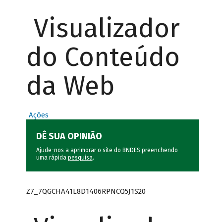
Visualizador
do Conteúdo
da Web
Ações
DÊ SUA OPINIÃO
Ajude-nos a aprimorar o site do BNDES preenchendo
uma rápida
pesquisa
.
Z7_7QGCHA41L8D1406RPNCQ5J1S20