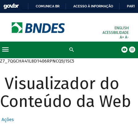
COMUNICA BR
ACESSO À INFORMAÇÃO
PARTI
ENGLISH
ACESSIBILIDADE
A+
A-
Busca
Z7_7QGCHA41L8D1406RPNCQ5J1SC5
Visualizador do
Conteúdo da Web
Ações