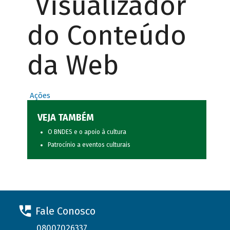
Visualizador
do Conteúdo
da Web
Ações
VEJA TAMBÉM
O BNDES e o apoio à cultura
Patrocínio a eventos culturais
Fale Conosco
08007026337