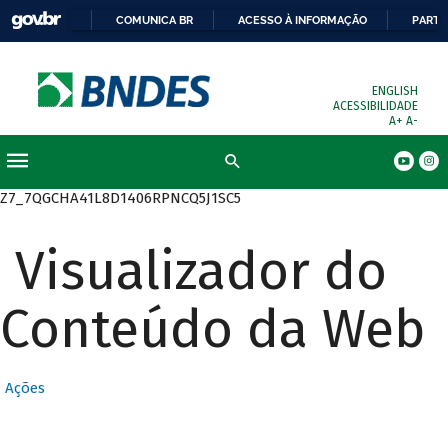
COMUNICA BR
ACESSO À INFORMAÇÃO
PARTI
ENGLISH
ACESSIBILIDADE
A+
A-
Busca
Z7_7QGCHA41L8D1406RPNCQ5J1SC5
Visualizador do
Conteúdo da Web
Ações