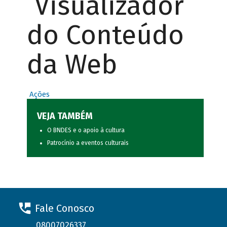
Visualizador
do Conteúdo
da Web
Ações
VEJA TAMBÉM
O BNDES e o apoio à cultura
Patrocínio a eventos culturais
Fale Conosco
08007026337