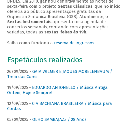
BNDES. Em 2010, ganhou definitivamente as noites de
sexta-feira com o projeto
Sextas Clássicas
, que no início
oferecia ao público apresentações gratuitas da
Orquestra Sinfônica Brasileira (OSB). Atualmente, o
Sextas Instrumentais
apresenta uma agenda de
concertos semanais, contando com apresentações
variadas, todas as
sextas-feiras às 19h
.
Saiba como funciona a
reserva de ingressos
.
Espetáculos realizados
26/09/2025 -
GAIA WILMER E JAQUES MORELENBAUM /
Trem das Cores
19/09/2025 -
EDUARDO ANTONELLO / Música Antiga:
Ontem, Hoje e Sempre!
12/09/2025 -
CIA BACHIANA BRASILEIRA / Música para
Cordas
05/09/2025 -
OLHO SAMBAJAZZ / 28 Anos