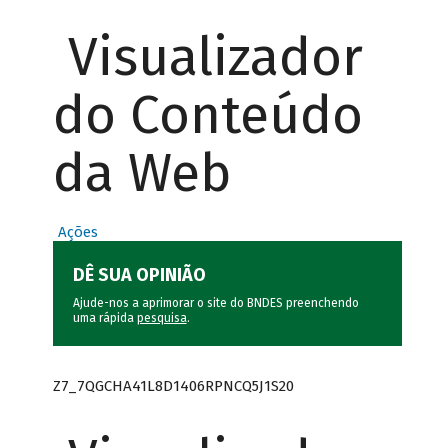
Visualizador
do Conteúdo
da Web
Ações
DÊ SUA OPINIÃO
Ajude-nos a aprimorar o site do BNDES preenchendo
uma rápida
pesquisa
.
Z7_7QGCHA41L8D1406RPNCQ5J1S20