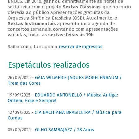
BNDES. Em 2010, ganhou definitivamente as noites de
sexta-feira com o projeto
Sextas Clássicas
, que no início
oferecia ao público apresentações gratuitas da
Orquestra Sinfônica Brasileira (OSB). Atualmente, o
Sextas Instrumentais
apresenta uma agenda de
concertos semanais, contando com apresentações
variadas, todas as
sextas-feiras às 19h
.
Saiba como funciona a
reserva de ingressos
.
Espetáculos realizados
26/09/2025 -
GAIA WILMER E JAQUES MORELENBAUM /
Trem das Cores
19/09/2025 -
EDUARDO ANTONELLO / Música Antiga:
Ontem, Hoje e Sempre!
12/09/2025 -
CIA BACHIANA BRASILEIRA / Música para
Cordas
05/09/2025 -
OLHO SAMBAJAZZ / 28 Anos