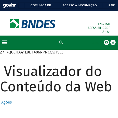
COMUNICA BR
ACESSO À INFORMAÇÃO
PARTI
ENGLISH
ACESSIBILIDADE
A+
A-
Busca
Z7_7QGCHA41L8D1406RPNCQ5J1SC5
Visualizador do
Conteúdo da Web
Ações