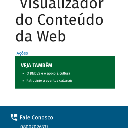
Visualizador
do Conteúdo
da Web
Ações
VEJA TAMBÉM
O BNDES e o apoio à cultura
Patrocínio a eventos culturais
Fale Conosco
08007026337