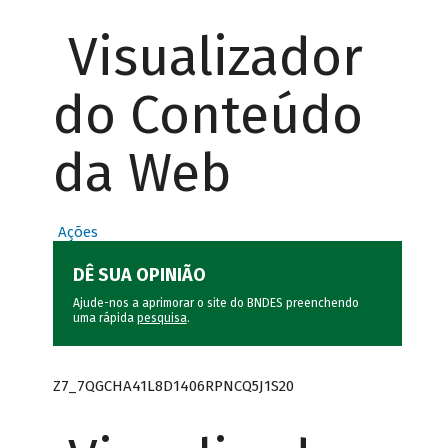
Visualizador
do Conteúdo
da Web
Ações
DÊ SUA OPINIÃO
Ajude-nos a aprimorar o site do BNDES preenchendo
uma rápida
pesquisa
.
Z7_7QGCHA41L8D1406RPNCQ5J1S20