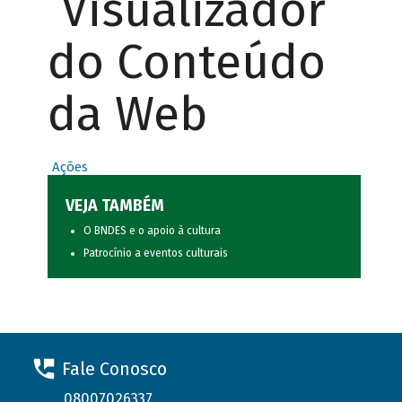
Visualizador
do Conteúdo
da Web
Ações
VEJA TAMBÉM
O BNDES e o apoio à cultura
Patrocínio a eventos culturais
Fale Conosco
08007026337