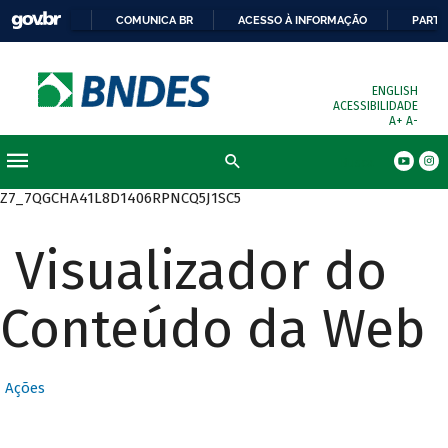
COMUNICA BR
ACESSO À INFORMAÇÃO
PARTI
ENGLISH
ACESSIBILIDADE
A+
A-
Busca
Z7_7QGCHA41L8D1406RPNCQ5J1SC5
Visualizador do
Conteúdo da Web
Ações