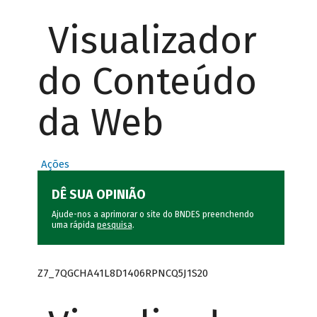
Visualizador
do Conteúdo
da Web
Ações
DÊ SUA OPINIÃO
Ajude-nos a aprimorar o site do BNDES preenchendo
uma rápida
pesquisa
.
Z7_7QGCHA41L8D1406RPNCQ5J1S20