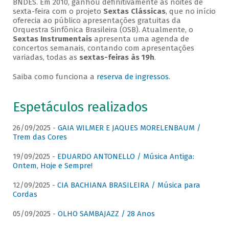
BNDES. Em 2010, ganhou definitivamente as noites de
sexta-feira com o projeto
Sextas Clássicas
, que no início
oferecia ao público apresentações gratuitas da
Orquestra Sinfônica Brasileira (OSB). Atualmente, o
Sextas Instrumentais
apresenta uma agenda de
concertos semanais, contando com apresentações
variadas, todas as
sextas-feiras às 19h
.
Saiba como funciona a
reserva de ingressos
.
Espetáculos realizados
26/09/2025 -
GAIA WILMER E JAQUES MORELENBAUM /
Trem das Cores
19/09/2025 -
EDUARDO ANTONELLO / Música Antiga:
Ontem, Hoje e Sempre!
12/09/2025 -
CIA BACHIANA BRASILEIRA / Música para
Cordas
05/09/2025 -
OLHO SAMBAJAZZ / 28 Anos