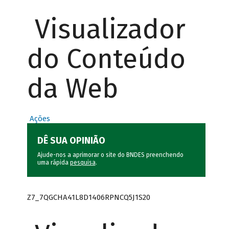
Visualizador
do Conteúdo
da Web
Ações
DÊ SUA OPINIÃO
Ajude-nos a aprimorar o site do BNDES preenchendo
uma rápida
pesquisa
.
Z7_7QGCHA41L8D1406RPNCQ5J1S20