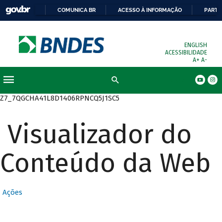
COMUNICA BR
ACESSO À INFORMAÇÃO
PARTI
ENGLISH
ACESSIBILIDADE
A+
A-
Busca
Z7_7QGCHA41L8D1406RPNCQ5J1SC5
Visualizador do
Conteúdo da Web
Ações