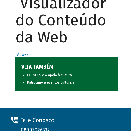
Visualizador
do Conteúdo
da Web
Ações
VEJA TAMBÉM
O BNDES e o apoio à cultura
Patrocínio a eventos culturais
Fale Conosco
08007026337