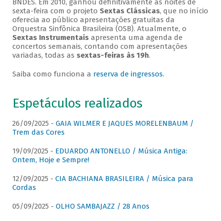
BNDES. Em 2010, ganhou definitivamente as noites de
sexta-feira com o projeto
Sextas Clássicas
, que no início
oferecia ao público apresentações gratuitas da
Orquestra Sinfônica Brasileira (OSB). Atualmente, o
Sextas Instrumentais
apresenta uma agenda de
concertos semanais, contando com apresentações
variadas, todas as
sextas-feiras às 19h
.
Saiba como funciona a
reserva de ingressos
.
Espetáculos realizados
26/09/2025 -
GAIA WILMER E JAQUES MORELENBAUM /
Trem das Cores
19/09/2025 -
EDUARDO ANTONELLO / Música Antiga:
Ontem, Hoje e Sempre!
12/09/2025 -
CIA BACHIANA BRASILEIRA / Música para
Cordas
05/09/2025 -
OLHO SAMBAJAZZ / 28 Anos