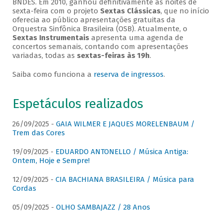
BNDES. Em 2010, ganhou definitivamente as noites de
sexta-feira com o projeto
Sextas Clássicas
, que no início
oferecia ao público apresentações gratuitas da
Orquestra Sinfônica Brasileira (OSB). Atualmente, o
Sextas Instrumentais
apresenta uma agenda de
concertos semanais, contando com apresentações
variadas, todas as
sextas-feiras às 19h
.
Saiba como funciona a
reserva de ingressos
.
Espetáculos realizados
26/09/2025 -
GAIA WILMER E JAQUES MORELENBAUM /
Trem das Cores
19/09/2025 -
EDUARDO ANTONELLO / Música Antiga:
Ontem, Hoje e Sempre!
12/09/2025 -
CIA BACHIANA BRASILEIRA / Música para
Cordas
05/09/2025 -
OLHO SAMBAJAZZ / 28 Anos