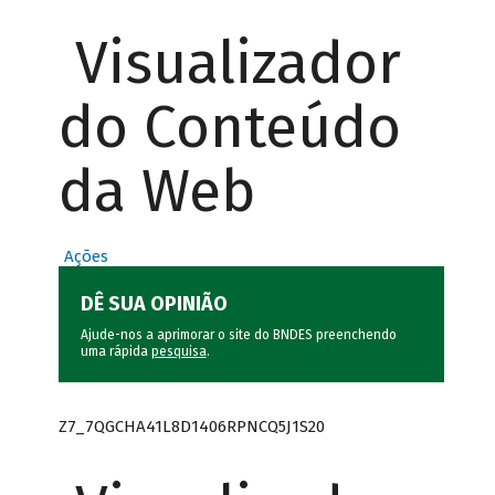
Visualizador
do Conteúdo
da Web
Ações
DÊ SUA OPINIÃO
Ajude-nos a aprimorar o site do BNDES preenchendo
uma rápida
pesquisa
.
Z7_7QGCHA41L8D1406RPNCQ5J1S20