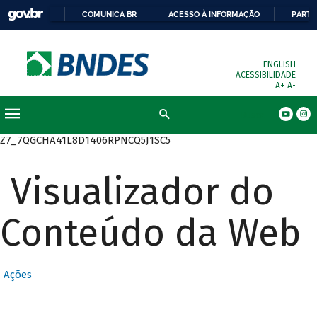
COMUNICA BR
ACESSO À INFORMAÇÃO
PARTI
ENGLISH
ACESSIBILIDADE
A+
A-
Busca
Z7_7QGCHA41L8D1406RPNCQ5J1SC5
Visualizador do
Conteúdo da Web
Ações