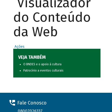
Visualizador
do Conteúdo
da Web
Ações
VEJA TAMBÉM
O BNDES e o apoio à cultura
Patrocínio a eventos culturais
Fale Conosco
08007026337