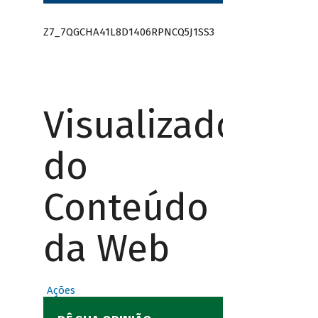
Z7_7QGCHA41L8D1406RPNCQ5J1SS3
Visualizador
do
Conteúdo
da Web
Ações