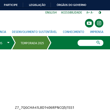
PARTICIPE
LEGISLAÇÃO
ÓRGÃOS DO GOVERNO
⁣
ENGLISH
ACESSIBILIDADE
A+
A-
NCIA
DESENVOLVIMENTO SUSTENTÁVEL
CONHECIMENTO
IMPRENSA
Busca
Z7_7QGCHA41L8D1406RPNCQ5J1SS1