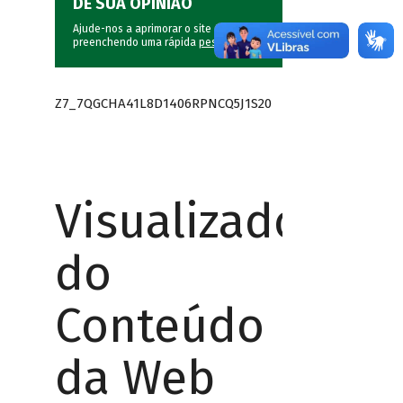
DÊ SUA OPINIÃO
Ajude-nos a aprimorar o site do BNDES
preenchendo uma rápida
pesquisa
.
Z7_7QGCHA41L8D1406RPNCQ5J1S20
Visualizador
do
Conteúdo
da Web