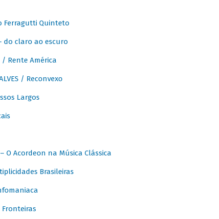
Ferragutti Quinteto
- do claro ao escuro
/ Rente América
LVES / Reconvexo
sos Largos
ais
 O Acordeon na Música Clássica
licidades Brasileiras
nfomaniaca
Fronteiras