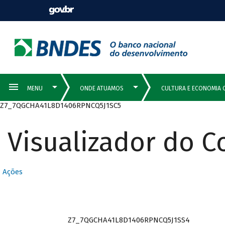
Z7_7QGCHA41L8D1406RPNCQ5J1SC5
Visualizador do 
Ações
Z7_7QGCHA41L8D1406RPNCQ5J1SS4