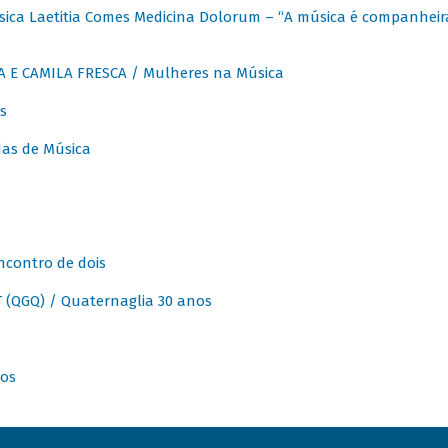
ica Laetitia Comes Medicina Dolorum – “A música é companheir
A E CAMILA FRESCA / Mulheres na Música
s
as de Música
ncontro de dois
(QGQ) / Quaternaglia 30 anos
nos