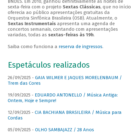
BNDES. Em 2010, ganhou definitivamente as noites de
sexta-feira com o projeto
Sextas Clássicas
, que no início
oferecia ao público apresentações gratuitas da
Orquestra Sinfônica Brasileira (OSB). Atualmente, o
Sextas Instrumentais
apresenta uma agenda de
concertos semanais, contando com apresentações
variadas, todas as
sextas-feiras às 19h
.
Saiba como funciona a
reserva de ingressos
.
Espetáculos realizados
26/09/2025 -
GAIA WILMER E JAQUES MORELENBAUM /
Trem das Cores
19/09/2025 -
EDUARDO ANTONELLO / Música Antiga:
Ontem, Hoje e Sempre!
12/09/2025 -
CIA BACHIANA BRASILEIRA / Música para
Cordas
05/09/2025 -
OLHO SAMBAJAZZ / 28 Anos