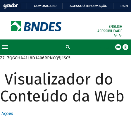
COMUNICA BR
ACESSO À INFORMAÇÃO
PARTI
ENGLISH
ACESSIBILIDADE
A+
A-
Busca
Z7_7QGCHA41L8D1406RPNCQ5J1SC5
Visualizador do
Conteúdo da Web
Ações