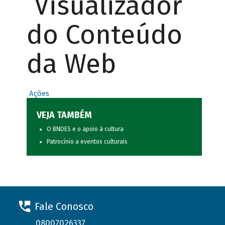
Visualizador
do Conteúdo
da Web
Ações
VEJA TAMBÉM
O BNDES e o apoio à cultura
Patrocínio a eventos culturais
Fale Conosco
08007026337