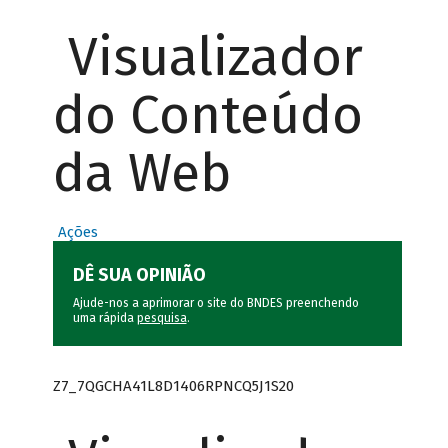
Visualizador
do Conteúdo
da Web
Ações
DÊ SUA OPINIÃO
Ajude-nos a aprimorar o site do BNDES preenchendo
uma rápida
pesquisa
.
Z7_7QGCHA41L8D1406RPNCQ5J1S20