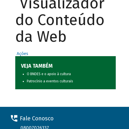
Visualizador
do Conteúdo
da Web
Ações
VEJA TAMBÉM
O BNDES e o apoio à cultura
Patrocínio a eventos culturais
Fale Conosco
08007026337