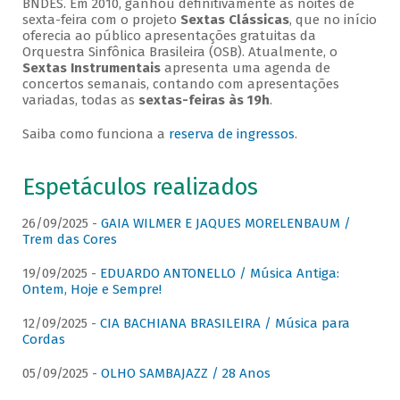
BNDES. Em 2010, ganhou definitivamente as noites de
sexta-feira com o projeto
Sextas Clássicas
, que no início
oferecia ao público apresentações gratuitas da
Orquestra Sinfônica Brasileira (OSB). Atualmente, o
Sextas Instrumentais
apresenta uma agenda de
concertos semanais, contando com apresentações
variadas, todas as
sextas-feiras às 19h
.
Saiba como funciona a
reserva de ingressos
.
Espetáculos realizados
26/09/2025 -
GAIA WILMER E JAQUES MORELENBAUM /
Trem das Cores
19/09/2025 -
EDUARDO ANTONELLO / Música Antiga:
Ontem, Hoje e Sempre!
12/09/2025 -
CIA BACHIANA BRASILEIRA / Música para
Cordas
05/09/2025 -
OLHO SAMBAJAZZ / 28 Anos