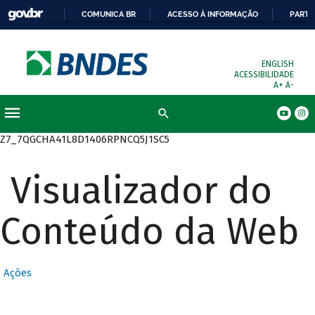
COMUNICA BR
ACESSO À INFORMAÇÃO
PARTI
ENGLISH
ACESSIBILIDADE
A+
A-
Busca
Z7_7QGCHA41L8D1406RPNCQ5J1SC5
Visualizador do
Conteúdo da Web
Ações