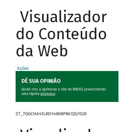
Visualizador
do Conteúdo
da Web
Ações
DÊ SUA OPINIÃO
Ajude-nos a aprimorar o site do BNDES preenchendo
uma rápida
pesquisa
.
Z7_7QGCHA41L8D1406RPNCQ5J1S20