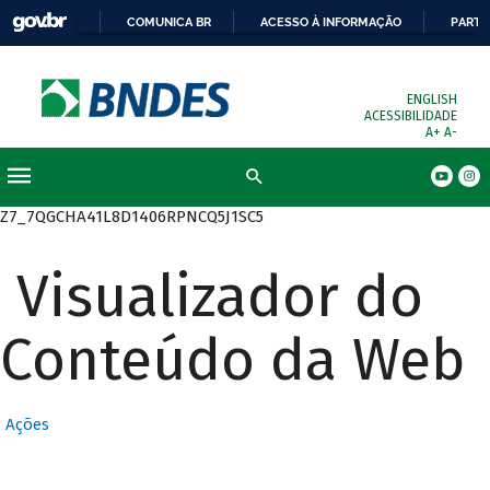
COMUNICA BR
ACESSO À INFORMAÇÃO
PARTI
ENGLISH
ACESSIBILIDADE
A+
A-
Busca
Z7_7QGCHA41L8D1406RPNCQ5J1SC5
Visualizador do
Conteúdo da Web
Ações