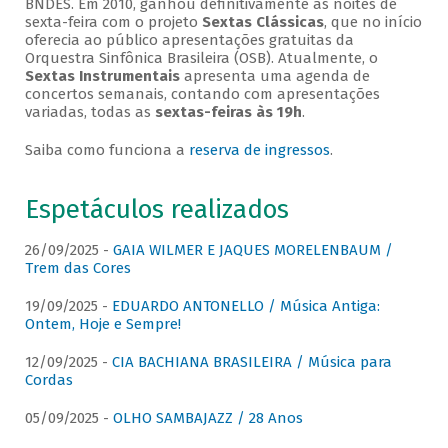
BNDES. Em 2010, ganhou definitivamente as noites de
sexta-feira com o projeto
Sextas Clássicas
, que no início
oferecia ao público apresentações gratuitas da
Orquestra Sinfônica Brasileira (OSB). Atualmente, o
Sextas Instrumentais
apresenta uma agenda de
concertos semanais, contando com apresentações
variadas, todas as
sextas-feiras às 19h
.
Saiba como funciona a
reserva de ingressos
.
Espetáculos realizados
26/09/2025 -
GAIA WILMER E JAQUES MORELENBAUM /
Trem das Cores
19/09/2025 -
EDUARDO ANTONELLO / Música Antiga:
Ontem, Hoje e Sempre!
12/09/2025 -
CIA BACHIANA BRASILEIRA / Música para
Cordas
05/09/2025 -
OLHO SAMBAJAZZ / 28 Anos