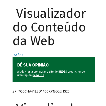
Visualizador
do Conteúdo
da Web
Ações
DÊ SUA OPINIÃO
Ajude-nos a aprimorar o site do BNDES preenchendo
uma rápida
pesquisa
.
Z7_7QGCHA41L8D1406RPNCQ5J1S20