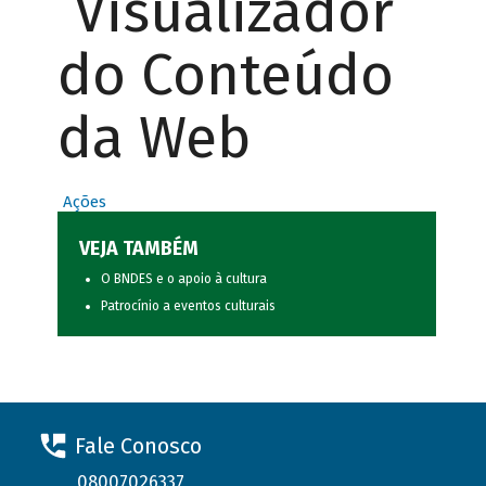
Visualizador
do Conteúdo
da Web
Ações
VEJA TAMBÉM
O BNDES e o apoio à cultura
Patrocínio a eventos culturais
Fale Conosco
08007026337