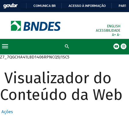
COMUNICA BR
ACESSO À INFORMAÇÃO
PARTI
ENGLISH
ACESSIBILIDADE
A+
A-
Busca
Z7_7QGCHA41L8D1406RPNCQ5J1SC5
Visualizador do
Conteúdo da Web
Ações