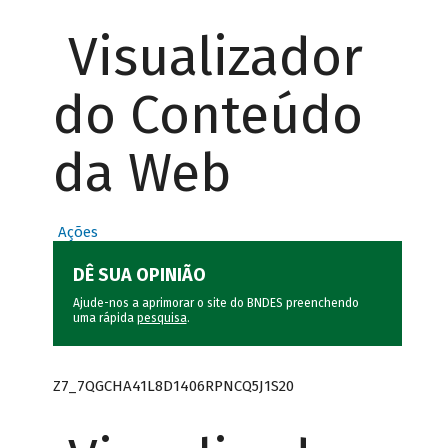
Visualizador
do Conteúdo
da Web
Ações
DÊ SUA OPINIÃO
Ajude-nos a aprimorar o site do BNDES preenchendo
uma rápida
pesquisa
.
Z7_7QGCHA41L8D1406RPNCQ5J1S20