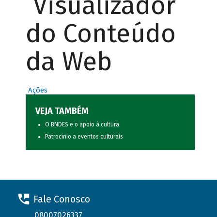
Visualizador
do Conteúdo
da Web
Ações
VEJA TAMBÉM
O BNDES e o apoio à cultura
Patrocínio a eventos culturais
Fale Conosco
08007026337