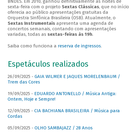
BNDES. Em 2010, ganhou definitivamente as noites de
sexta-feira com o projeto
Sextas Clássicas
, que no início
oferecia ao público apresentações gratuitas da
Orquestra Sinfônica Brasileira (OSB). Atualmente, o
Sextas Instrumentais
apresenta uma agenda de
concertos semanais, contando com apresentações
variadas, todas as
sextas-feiras às 19h
.
Saiba como funciona a
reserva de ingressos
.
Espetáculos realizados
26/09/2025 -
GAIA WILMER E JAQUES MORELENBAUM /
Trem das Cores
19/09/2025 -
EDUARDO ANTONELLO / Música Antiga:
Ontem, Hoje e Sempre!
12/09/2025 -
CIA BACHIANA BRASILEIRA / Música para
Cordas
05/09/2025 -
OLHO SAMBAJAZZ / 28 Anos