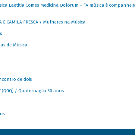
ica Laetitia Comes Medicina Dolorum – “A música é companheir
A E CAMILA FRESCA / Mulheres na Música
s
as de Música
ncontro de dois
(QGQ) / Quaternaglia 30 anos
nos