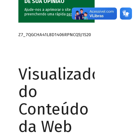
DÊ SUA OPINIÃO
Ajude-nos a aprimorar o site do BNDES
preenchendo uma rápida
pesquisa
.
Z7_7QGCHA41L8D1406RPNCQ5J1S20
Visualizador
do
Conteúdo
da Web