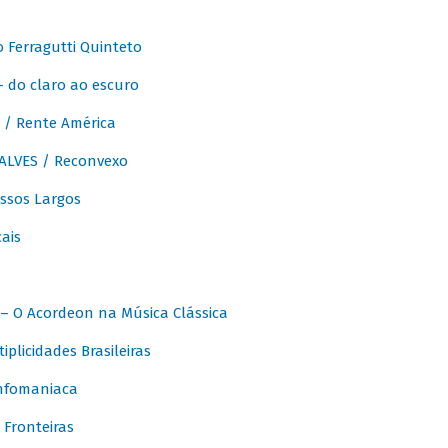
Ferragutti Quinteto
- do claro ao escuro
/ Rente América
LVES / Reconvexo
sos Largos
ais
 O Acordeon na Música Clássica
licidades Brasileiras
nfomaniaca
Fronteiras