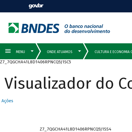
Z7_7QGCHA41L8D1406RPNCQ5J1SC5
Visualizador do 
Ações
Z7_7QGCHA41L8D1406RPNCQ5J1SS4