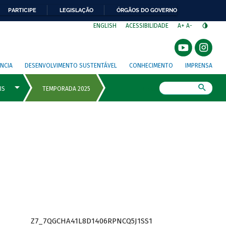
PARTICIPE
LEGISLAÇÃO
ÓRGÃOS DO GOVERNO
⁣
ENGLISH
ACESSIBILIDADE
A+
A-
NCIA
DESENVOLVIMENTO SUSTENTÁVEL
CONHECIMENTO
IMPRENSA
Busca
Z7_7QGCHA41L8D1406RPNCQ5J1SS1