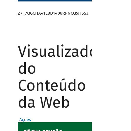
Z7_7QGCHA41L8D1406RPNCQ5J1SS3
Visualizador
do
Conteúdo
da Web
Ações