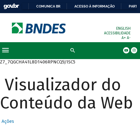
COMUNICA BR
ACESSO À INFORMAÇÃO
PARTI
ENGLISH
ACESSIBILIDADE
A+
A-
Busca
Z7_7QGCHA41L8D1406RPNCQ5J1SC5
Visualizador do
Conteúdo da Web
Ações