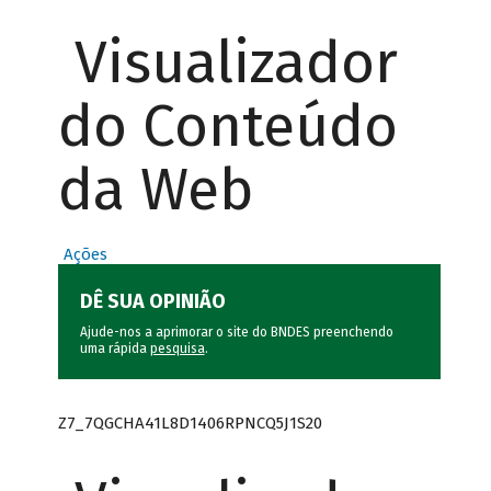
Visualizador
do Conteúdo
da Web
Ações
DÊ SUA OPINIÃO
Ajude-nos a aprimorar o site do BNDES preenchendo
uma rápida
pesquisa
.
Z7_7QGCHA41L8D1406RPNCQ5J1S20