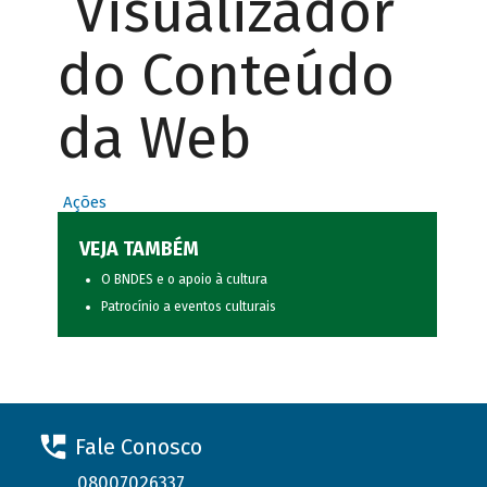
Visualizador
do Conteúdo
da Web
Ações
VEJA TAMBÉM
O BNDES e o apoio à cultura
Patrocínio a eventos culturais
Fale Conosco
08007026337