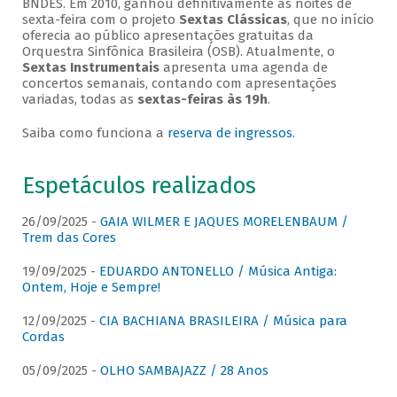
BNDES. Em 2010, ganhou definitivamente as noites de
sexta-feira com o projeto
Sextas Clássicas
, que no início
oferecia ao público apresentações gratuitas da
Orquestra Sinfônica Brasileira (OSB). Atualmente, o
Sextas Instrumentais
apresenta uma agenda de
concertos semanais, contando com apresentações
variadas, todas as
sextas-feiras às 19h
.
Saiba como funciona a
reserva de ingressos
.
Espetáculos realizados
26/09/2025 -
GAIA WILMER E JAQUES MORELENBAUM /
Trem das Cores
19/09/2025 -
EDUARDO ANTONELLO / Música Antiga:
Ontem, Hoje e Sempre!
12/09/2025 -
CIA BACHIANA BRASILEIRA / Música para
Cordas
05/09/2025 -
OLHO SAMBAJAZZ / 28 Anos