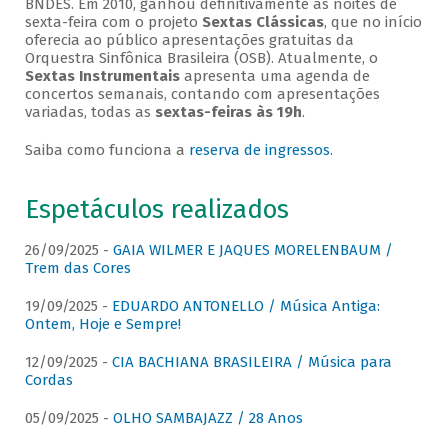
BNDES. Em 2010, ganhou definitivamente as noites de
sexta-feira com o projeto
Sextas Clássicas
, que no início
oferecia ao público apresentações gratuitas da
Orquestra Sinfônica Brasileira (OSB). Atualmente, o
Sextas Instrumentais
apresenta uma agenda de
concertos semanais, contando com apresentações
variadas, todas as
sextas-feiras às 19h
.
Saiba como funciona a
reserva de ingressos
.
Espetáculos realizados
26/09/2025 -
GAIA WILMER E JAQUES MORELENBAUM /
Trem das Cores
19/09/2025 -
EDUARDO ANTONELLO / Música Antiga:
Ontem, Hoje e Sempre!
12/09/2025 -
CIA BACHIANA BRASILEIRA / Música para
Cordas
05/09/2025 -
OLHO SAMBAJAZZ / 28 Anos