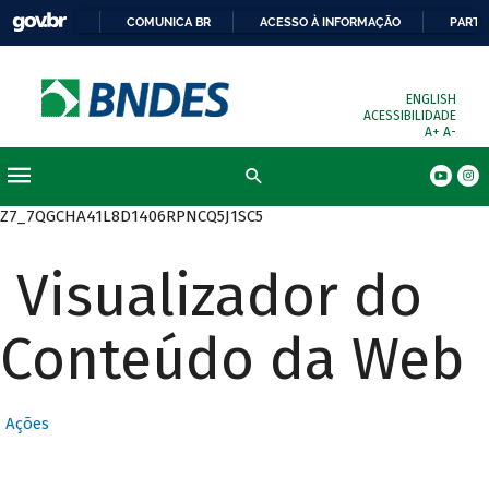
COMUNICA BR
ACESSO À INFORMAÇÃO
PARTI
ENGLISH
ACESSIBILIDADE
A+
A-
Busca
Z7_7QGCHA41L8D1406RPNCQ5J1SC5
Visualizador do
Conteúdo da Web
Ações