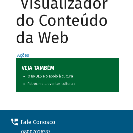
Visualizador
do Conteúdo
da Web
Ações
VEJA TAMBÉM
O BNDES e o apoio à cultura
Patrocínio a eventos culturais
Fale Conosco
08007026337