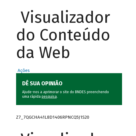
Visualizador
do Conteúdo
da Web
Ações
DÊ SUA OPINIÃO
Ajude-nos a aprimorar o site do BNDES preenchendo
uma rápida
pesquisa
.
Z7_7QGCHA41L8D1406RPNCQ5J1S20