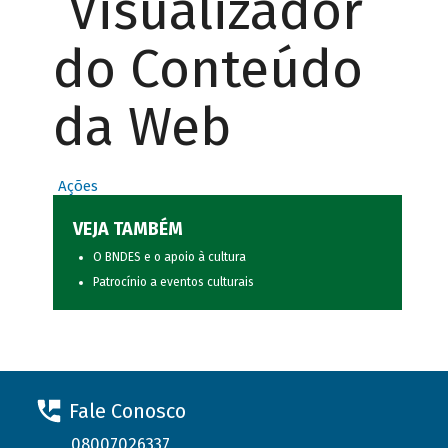
Visualizador
do Conteúdo
da Web
Ações
VEJA TAMBÉM
O BNDES e o apoio à cultura
Patrocínio a eventos culturais
Fale Conosco
08007026337