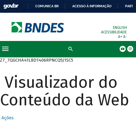
COMUNICA BR
ACESSO À INFORMAÇÃO
PARTI
ENGLISH
ACESSIBILIDADE
A+
A-
Busca
Z7_7QGCHA41L8D1406RPNCQ5J1SC5
Visualizador do
Conteúdo da Web
Ações