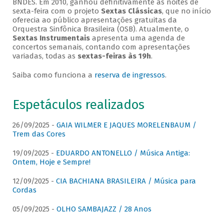
BNDES. Em 2010, ganhou definitivamente as noites de
sexta-feira com o projeto
Sextas Clássicas
, que no início
oferecia ao público apresentações gratuitas da
Orquestra Sinfônica Brasileira (OSB). Atualmente, o
Sextas Instrumentais
apresenta uma agenda de
concertos semanais, contando com apresentações
variadas, todas as
sextas-feiras às 19h
.
Saiba como funciona a
reserva de ingressos
.
Espetáculos realizados
26/09/2025 -
GAIA WILMER E JAQUES MORELENBAUM /
Trem das Cores
19/09/2025 -
EDUARDO ANTONELLO / Música Antiga:
Ontem, Hoje e Sempre!
12/09/2025 -
CIA BACHIANA BRASILEIRA / Música para
Cordas
05/09/2025 -
OLHO SAMBAJAZZ / 28 Anos