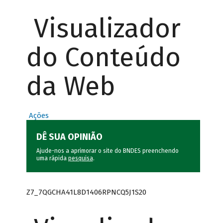
Visualizador
do Conteúdo
da Web
Ações
DÊ SUA OPINIÃO
Ajude-nos a aprimorar o site do BNDES preenchendo
uma rápida
pesquisa
.
Z7_7QGCHA41L8D1406RPNCQ5J1S20