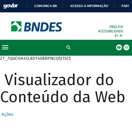
COMUNICA BR
ACESSO À INFORMAÇÃO
PARTI
ENGLISH
ACESSIBILIDADE
A+
A-
Busca
Z7_7QGCHA41L8D1406RPNCQ5J1SC5
Visualizador do
Conteúdo da Web
Ações