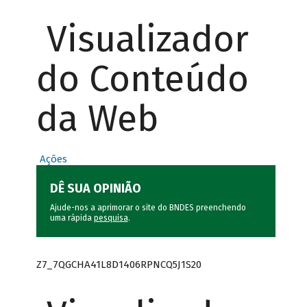
Visualizador
do Conteúdo
da Web
Ações
DÊ SUA OPINIÃO
Ajude-nos a aprimorar o site do BNDES preenchendo
uma rápida
pesquisa
.
Z7_7QGCHA41L8D1406RPNCQ5J1S20