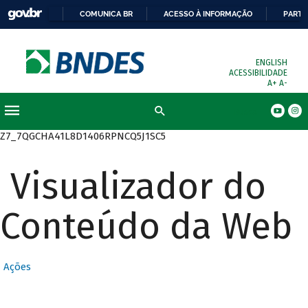
COMUNICA BR
ACESSO À INFORMAÇÃO
PARTI
ENGLISH
ACESSIBILIDADE
A+
A-
Busca
Z7_7QGCHA41L8D1406RPNCQ5J1SC5
Visualizador do
Conteúdo da Web
Ações