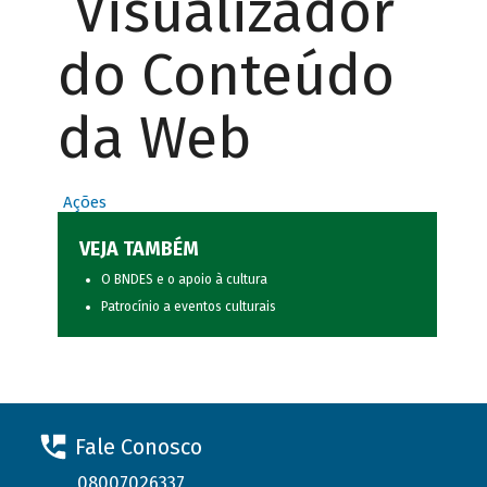
Visualizador
do Conteúdo
da Web
Ações
VEJA TAMBÉM
O BNDES e o apoio à cultura
Patrocínio a eventos culturais
Fale Conosco
08007026337