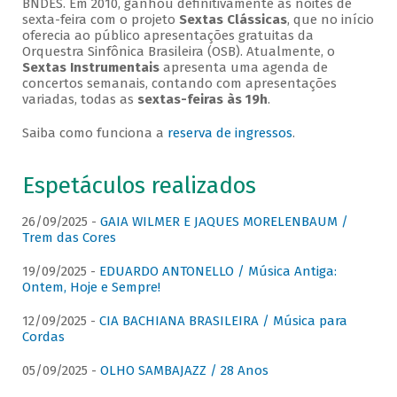
BNDES. Em 2010, ganhou definitivamente as noites de
sexta-feira com o projeto
Sextas Clássicas
, que no início
oferecia ao público apresentações gratuitas da
Orquestra Sinfônica Brasileira (OSB). Atualmente, o
Sextas Instrumentais
apresenta uma agenda de
concertos semanais, contando com apresentações
variadas, todas as
sextas-feiras às 19h
.
Saiba como funciona a
reserva de ingressos
.
Espetáculos realizados
26/09/2025 -
GAIA WILMER E JAQUES MORELENBAUM /
Trem das Cores
19/09/2025 -
EDUARDO ANTONELLO / Música Antiga:
Ontem, Hoje e Sempre!
12/09/2025 -
CIA BACHIANA BRASILEIRA / Música para
Cordas
05/09/2025 -
OLHO SAMBAJAZZ / 28 Anos