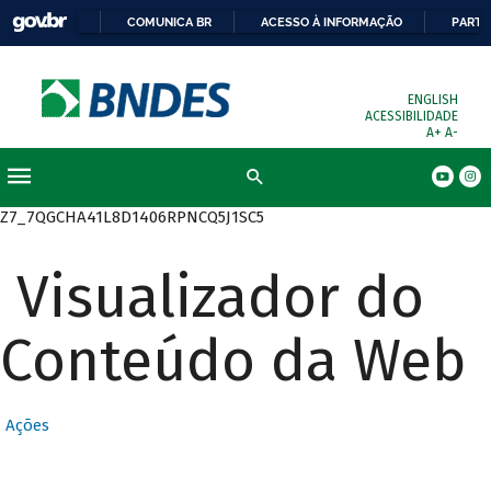
COMUNICA BR
ACESSO À INFORMAÇÃO
PARTI
ENGLISH
ACESSIBILIDADE
A+
A-
Busca
Z7_7QGCHA41L8D1406RPNCQ5J1SC5
Visualizador do
Conteúdo da Web
Ações