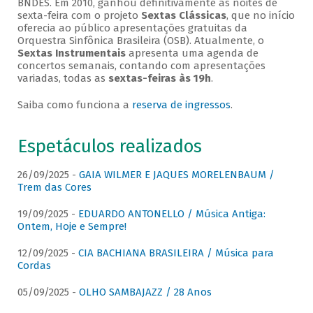
BNDES. Em 2010, ganhou definitivamente as noites de
sexta-feira com o projeto
Sextas Clássicas
, que no início
oferecia ao público apresentações gratuitas da
Orquestra Sinfônica Brasileira (OSB). Atualmente, o
Sextas Instrumentais
apresenta uma agenda de
concertos semanais, contando com apresentações
variadas, todas as
sextas-feiras às 19h
.
Saiba como funciona a
reserva de ingressos
.
Espetáculos realizados
26/09/2025 -
GAIA WILMER E JAQUES MORELENBAUM /
Trem das Cores
19/09/2025 -
EDUARDO ANTONELLO / Música Antiga:
Ontem, Hoje e Sempre!
12/09/2025 -
CIA BACHIANA BRASILEIRA / Música para
Cordas
05/09/2025 -
OLHO SAMBAJAZZ / 28 Anos