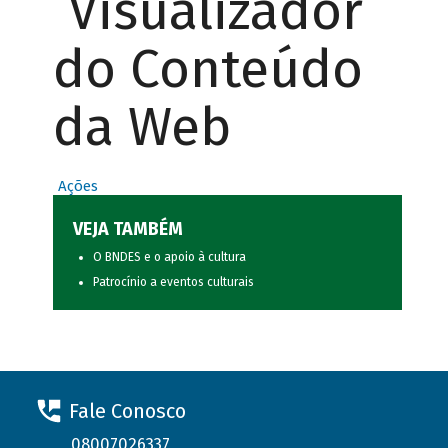
Visualizador
do Conteúdo
da Web
Ações
VEJA TAMBÉM
O BNDES e o apoio à cultura
Patrocínio a eventos culturais
Fale Conosco
08007026337