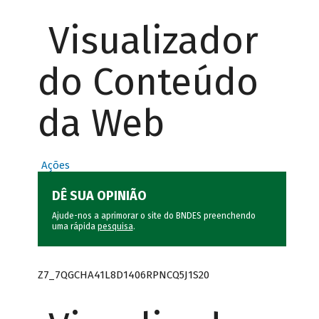
Visualizador
do Conteúdo
da Web
Ações
DÊ SUA OPINIÃO
Ajude-nos a aprimorar o site do BNDES preenchendo
uma rápida
pesquisa
.
Z7_7QGCHA41L8D1406RPNCQ5J1S20