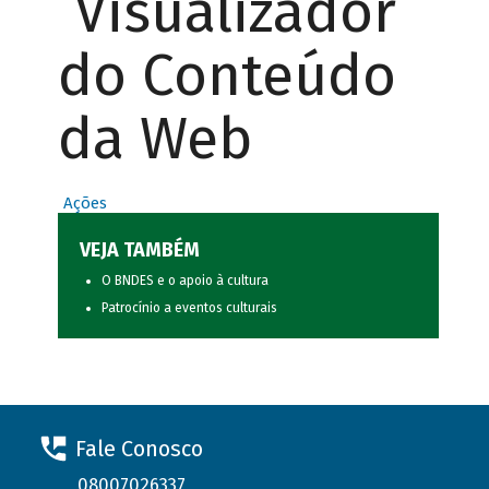
Visualizador
do Conteúdo
da Web
Ações
VEJA TAMBÉM
O BNDES e o apoio à cultura
Patrocínio a eventos culturais
Fale Conosco
08007026337