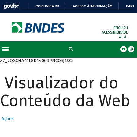
COMUNICA BR
ACESSO À INFORMAÇÃO
PARTI
ENGLISH
ACESSIBILIDADE
A+
A-
Busca
Z7_7QGCHA41L8D1406RPNCQ5J1SC5
Visualizador do
Conteúdo da Web
Ações