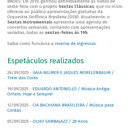
BNDES. Em 2010, ganhou definitivamente as noites de
sexta-feira com o projeto
Sextas Clássicas
, que no início
oferecia ao público apresentações gratuitas da
Orquestra Sinfônica Brasileira (OSB). Atualmente, o
Sextas Instrumentais
apresenta uma agenda de
concertos semanais, contando com apresentações
variadas, todas as
sextas-feiras às 19h
.
Saiba como funciona a
reserva de ingressos
.
Espetáculos realizados
26/09/2025 -
GAIA WILMER E JAQUES MORELENBAUM /
Trem das Cores
19/09/2025 -
EDUARDO ANTONELLO / Música Antiga:
Ontem, Hoje e Sempre!
12/09/2025 -
CIA BACHIANA BRASILEIRA / Música para
Cordas
05/09/2025 -
OLHO SAMBAJAZZ / 28 Anos