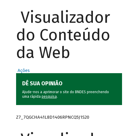
Visualizador
do Conteúdo
da Web
Ações
DÊ SUA OPINIÃO
Ajude-nos a aprimorar o site do BNDES preenchendo
uma rápida
pesquisa
.
Z7_7QGCHA41L8D1406RPNCQ5J1S20