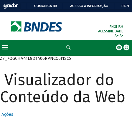
COMUNICA BR
ACESSO À INFORMAÇÃO
PARTI
ENGLISH
ACESSIBILIDADE
A+
A-
Busca
Z7_7QGCHA41L8D1406RPNCQ5J1SC5
Visualizador do
Conteúdo da Web
Ações