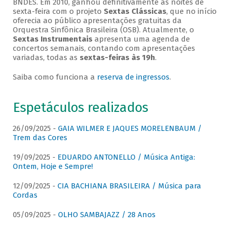
BNDES. Em 2010, ganhou definitivamente as noites de
sexta-feira com o projeto
Sextas Clássicas
, que no início
oferecia ao público apresentações gratuitas da
Orquestra Sinfônica Brasileira (OSB). Atualmente, o
Sextas Instrumentais
apresenta uma agenda de
concertos semanais, contando com apresentações
variadas, todas as
sextas-feiras às 19h
.
Saiba como funciona a
reserva de ingressos
.
Espetáculos realizados
26/09/2025 -
GAIA WILMER E JAQUES MORELENBAUM /
Trem das Cores
19/09/2025 -
EDUARDO ANTONELLO / Música Antiga:
Ontem, Hoje e Sempre!
12/09/2025 -
CIA BACHIANA BRASILEIRA / Música para
Cordas
05/09/2025 -
OLHO SAMBAJAZZ / 28 Anos