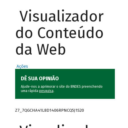
Visualizador
do Conteúdo
da Web
Ações
DÊ SUA OPINIÃO
Ajude-nos a aprimorar o site do BNDES preenchendo
uma rápida
pesquisa
.
Z7_7QGCHA41L8D1406RPNCQ5J1S20