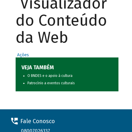
Visualizador
do Conteúdo
da Web
Ações
VEJA TAMBÉM
O BNDES e o apoio à cultura
Patrocínio a eventos culturais
Fale Conosco
08007026337