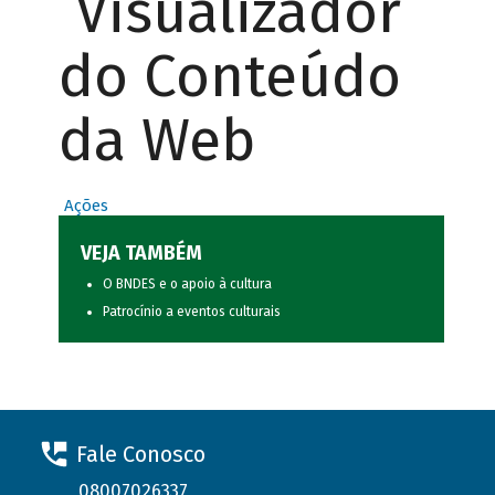
Visualizador
do Conteúdo
da Web
Ações
VEJA TAMBÉM
O BNDES e o apoio à cultura
Patrocínio a eventos culturais
Fale Conosco
08007026337