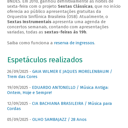
BNDES. Em 2010, ganhou definitivamente as noites de
sexta-feira com o projeto
Sextas Clássicas
, que no início
oferecia ao público apresentações gratuitas da
Orquestra Sinfônica Brasileira (OSB). Atualmente, o
Sextas Instrumentais
apresenta uma agenda de
concertos semanais, contando com apresentações
variadas, todas as
sextas-feiras às 19h
.
Saiba como funciona a
reserva de ingressos
.
Espetáculos realizados
26/09/2025 -
GAIA WILMER E JAQUES MORELENBAUM /
Trem das Cores
19/09/2025 -
EDUARDO ANTONELLO / Música Antiga:
Ontem, Hoje e Sempre!
12/09/2025 -
CIA BACHIANA BRASILEIRA / Música para
Cordas
05/09/2025 -
OLHO SAMBAJAZZ / 28 Anos