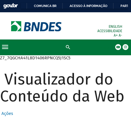
COMUNICA BR
ACESSO À INFORMAÇÃO
PARTI
ENGLISH
ACESSIBILIDADE
A+
A-
Busca
Z7_7QGCHA41L8D1406RPNCQ5J1SC5
Visualizador do
Conteúdo da Web
Ações