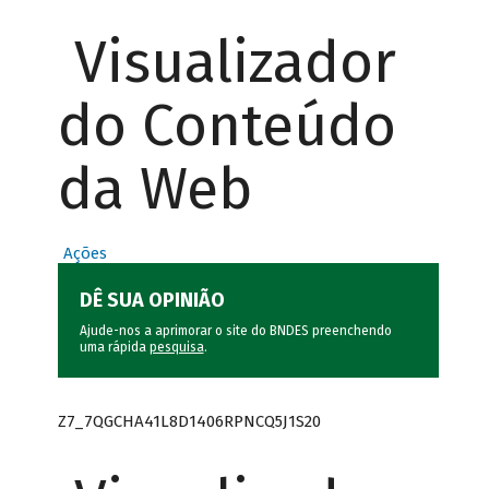
Visualizador
do Conteúdo
da Web
Ações
DÊ SUA OPINIÃO
Ajude-nos a aprimorar o site do BNDES preenchendo
uma rápida
pesquisa
.
Z7_7QGCHA41L8D1406RPNCQ5J1S20