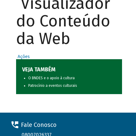
Visualizador
do Conteúdo
da Web
Ações
VEJA TAMBÉM
O BNDES e o apoio à cultura
Patrocínio a eventos culturais
Fale Conosco
08007026337