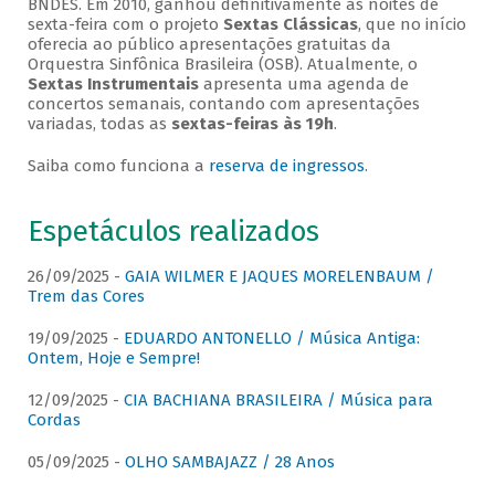
BNDES. Em 2010, ganhou definitivamente as noites de
sexta-feira com o projeto
Sextas Clássicas
, que no início
oferecia ao público apresentações gratuitas da
Orquestra Sinfônica Brasileira (OSB). Atualmente, o
Sextas Instrumentais
apresenta uma agenda de
concertos semanais, contando com apresentações
variadas, todas as
sextas-feiras às 19h
.
Saiba como funciona a
reserva de ingressos
.
Espetáculos realizados
26/09/2025 -
GAIA WILMER E JAQUES MORELENBAUM /
Trem das Cores
19/09/2025 -
EDUARDO ANTONELLO / Música Antiga:
Ontem, Hoje e Sempre!
12/09/2025 -
CIA BACHIANA BRASILEIRA / Música para
Cordas
05/09/2025 -
OLHO SAMBAJAZZ / 28 Anos