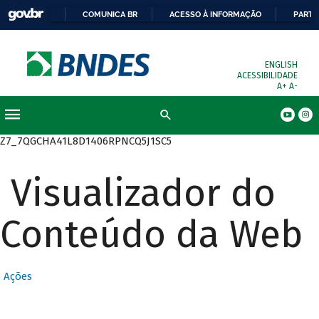
COMUNICA BR
ACESSO À INFORMAÇÃO
PARTI
ENGLISH
ACESSIBILIDADE
A+
A-
Busca
Z7_7QGCHA41L8D1406RPNCQ5J1SC5
Visualizador do
Conteúdo da Web
Ações