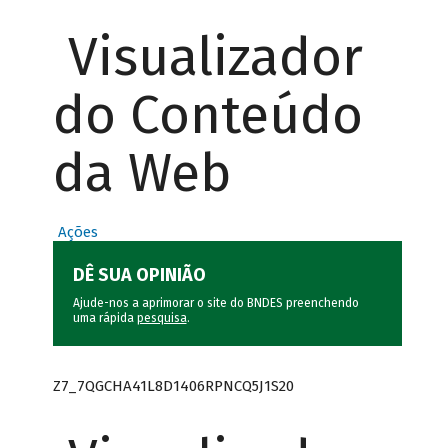
Visualizador
do Conteúdo
da Web
Ações
DÊ SUA OPINIÃO
Ajude-nos a aprimorar o site do BNDES preenchendo
uma rápida
pesquisa
.
Z7_7QGCHA41L8D1406RPNCQ5J1S20