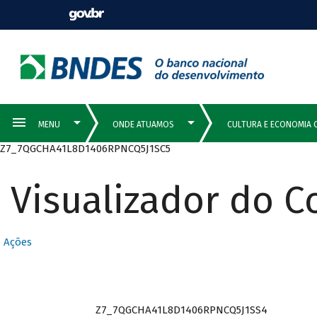
Z7_7QGCHA41L8D1406RPNCQ5J1SC5
Visualizador do 
Ações
Z7_7QGCHA41L8D1406RPNCQ5J1SS4