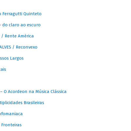
Ferragutti Quinteto
- do claro ao escuro
/ Rente América
LVES / Reconvexo
sos Largos
ais
 O Acordeon na Música Clássica
licidades Brasileiras
nfomaniaca
Fronteiras