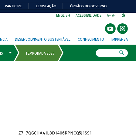
PARTICIPE
LEGISLAÇÃO
ÓRGÃOS DO GOVERNO
⁣
ENGLISH
ACESSIBILIDADE
A+
A-
NCIA
DESENVOLVIMENTO SUSTENTÁVEL
CONHECIMENTO
IMPRENSA
Busca
Z7_7QGCHA41L8D1406RPNCQ5J1SS1