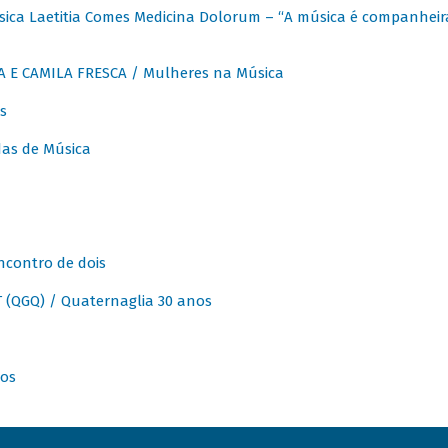
ica Laetitia Comes Medicina Dolorum – “A música é companheir
A E CAMILA FRESCA / Mulheres na Música
s
as de Música
ncontro de dois
(QGQ) / Quaternaglia 30 anos
nos