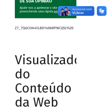
DÊ SUA OPINIÃO
Ajude-nos a aprimorar o site do BNDES
preenchendo uma rápida
pesquisa
.
Z7_7QGCHA41L8D1406RPNCQ5J1S20
Visualizador
do
Conteúdo
da Web