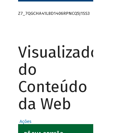
Z7_7QGCHA41L8D1406RPNCQ5J1SS3
Visualizador
do
Conteúdo
da Web
Ações