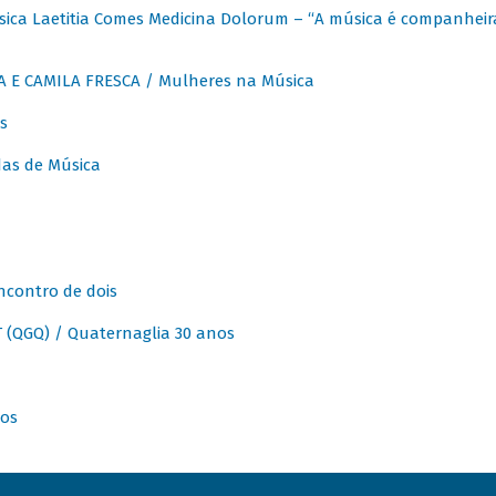
ica Laetitia Comes Medicina Dolorum – “A música é companheir
A E CAMILA FRESCA / Mulheres na Música
s
as de Música
ncontro de dois
(QGQ) / Quaternaglia 30 anos
nos