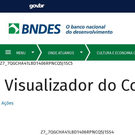
Z7_7QGCHA41L8D1406RPNCQ5J1SC5
Visualizador do 
Ações
Z7_7QGCHA41L8D1406RPNCQ5J1SS4