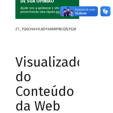
DÊ SUA OPINIÃO
Ajude-nos a aprimorar o site do BNDES
preenchendo uma rápida
pesquisa
.
Z7_7QGCHA41L8D1406RPNCQ5J1S20
Visualizador
do
Conteúdo
da Web