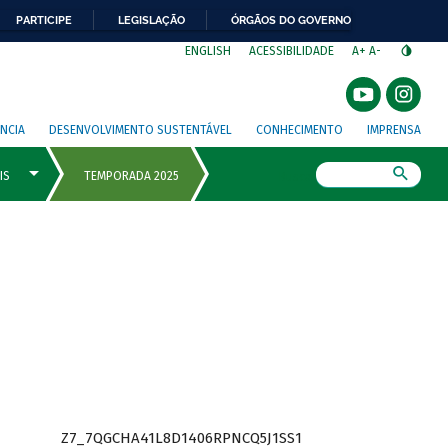
PARTICIPE
LEGISLAÇÃO
ÓRGÃOS DO GOVERNO
⁣
ENGLISH
ACESSIBILIDADE
A+
A-
NCIA
DESENVOLVIMENTO SUSTENTÁVEL
CONHECIMENTO
IMPRENSA
Busca
Z7_7QGCHA41L8D1406RPNCQ5J1SS1