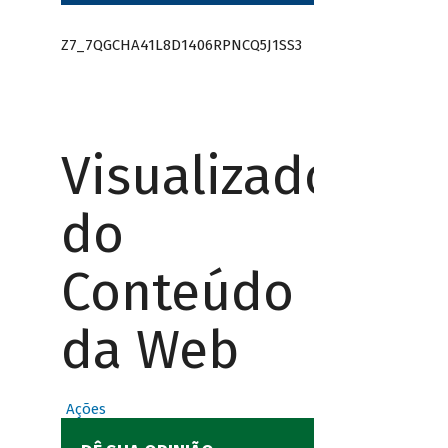
Z7_7QGCHA41L8D1406RPNCQ5J1SS3
Visualizador
do
Conteúdo
da Web
Ações