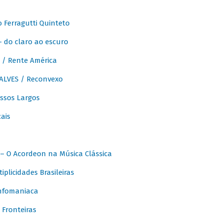
Ferragutti Quinteto
- do claro ao escuro
/ Rente América
LVES / Reconvexo
sos Largos
ais
 O Acordeon na Música Clássica
licidades Brasileiras
nfomaniaca
Fronteiras