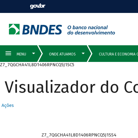
Z7_7QGCHA41L8D1406RPNCQ5J1SC5
Visualizador do 
Ações
Z7_7QGCHA41L8D1406RPNCQ5J1SS4