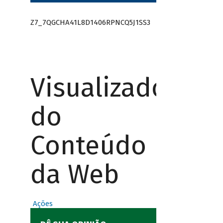
Z7_7QGCHA41L8D1406RPNCQ5J1SS3
Visualizador
do
Conteúdo
da Web
Ações