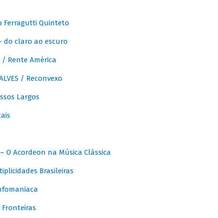
Ferragutti Quinteto
- do claro ao escuro
/ Rente América
LVES / Reconvexo
sos Largos
ais
 O Acordeon na Música Clássica
licidades Brasileiras
nfomaniaca
Fronteiras