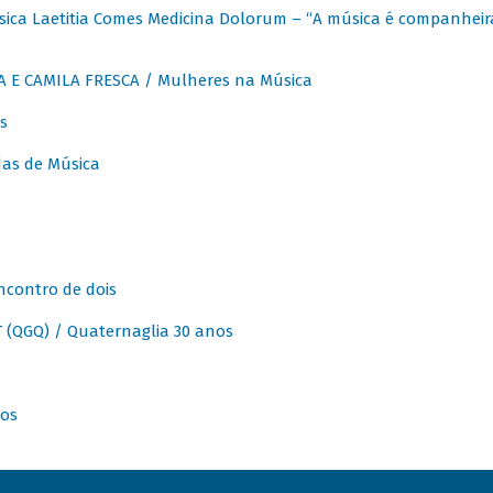
ica Laetitia Comes Medicina Dolorum – “A música é companheir
A E CAMILA FRESCA / Mulheres na Música
s
as de Música
ncontro de dois
(QGQ) / Quaternaglia 30 anos
nos