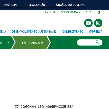
PARTICIPE
LEGISLAÇÃO
ÓRGÃOS DO GOVERNO
⁣
ENGLISH
ACESSIBILIDADE
A+
A-
NCIA
DESENVOLVIMENTO SUSTENTÁVEL
CONHECIMENTO
IMPRENSA
Busca
Z7_7QGCHA41L8D1406RPNCQ5J1SS1