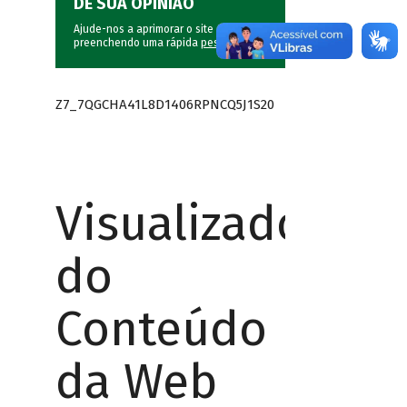
DÊ SUA OPINIÃO
Ajude-nos a aprimorar o site do BNDES
preenchendo uma rápida
pesquisa
.
Z7_7QGCHA41L8D1406RPNCQ5J1S20
Visualizador
do
Conteúdo
da Web