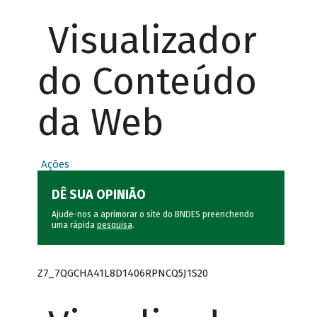
Visualizador
do Conteúdo
da Web
Ações
DÊ SUA OPINIÃO
Ajude-nos a aprimorar o site do BNDES preenchendo
uma rápida
pesquisa
.
Z7_7QGCHA41L8D1406RPNCQ5J1S20