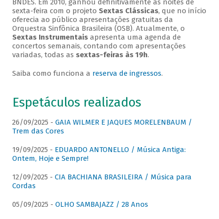
BNDES. Em 2010, ganhou definitivamente as noites de
sexta-feira com o projeto
Sextas Clássicas
, que no início
oferecia ao público apresentações gratuitas da
Orquestra Sinfônica Brasileira (OSB). Atualmente, o
Sextas Instrumentais
apresenta uma agenda de
concertos semanais, contando com apresentações
variadas, todas as
sextas-feiras às 19h
.
Saiba como funciona a
reserva de ingressos
.
Espetáculos realizados
26/09/2025 -
GAIA WILMER E JAQUES MORELENBAUM /
Trem das Cores
19/09/2025 -
EDUARDO ANTONELLO / Música Antiga:
Ontem, Hoje e Sempre!
12/09/2025 -
CIA BACHIANA BRASILEIRA / Música para
Cordas
05/09/2025 -
OLHO SAMBAJAZZ / 28 Anos