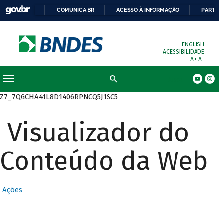
COMUNICA BR
ACESSO À INFORMAÇÃO
PARTI
ENGLISH
ACESSIBILIDADE
A+
A-
Busca
Z7_7QGCHA41L8D1406RPNCQ5J1SC5
Visualizador do
Conteúdo da Web
Ações