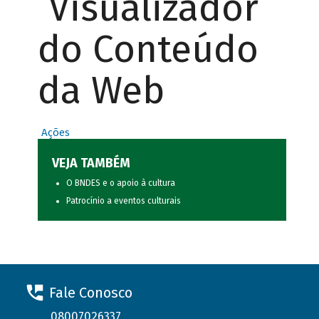
Visualizador
do Conteúdo
da Web
Ações
VEJA TAMBÉM
O BNDES e o apoio à cultura
Patrocínio a eventos culturais
Fale Conosco
08007026337