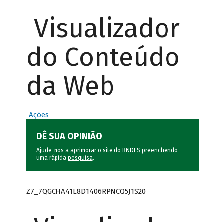
Visualizador
do Conteúdo
da Web
Ações
DÊ SUA OPINIÃO
Ajude-nos a aprimorar o site do BNDES preenchendo
uma rápida
pesquisa
.
Z7_7QGCHA41L8D1406RPNCQ5J1S20