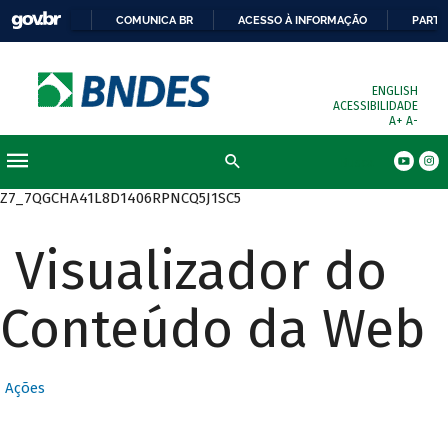
COMUNICA BR
ACESSO À INFORMAÇÃO
PARTI
ENGLISH
ACESSIBILIDADE
A+
A-
Busca
Z7_7QGCHA41L8D1406RPNCQ5J1SC5
Visualizador do
Conteúdo da Web
Ações