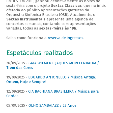
BNDES. Em 2010, ganhou definitivamente as noites de
sexta-feira com o projeto
Sextas Clássicas
, que no início
oferecia ao público apresentações gratuitas da
Orquestra Sinfônica Brasileira (OSB). Atualmente, o
Sextas Instrumentais
apresenta uma agenda de
concertos semanais, contando com apresentações
variadas, todas as
sextas-feiras às 19h
.
Saiba como funciona a
reserva de ingressos
.
Espetáculos realizados
26/09/2025 -
GAIA WILMER E JAQUES MORELENBAUM /
Trem das Cores
19/09/2025 -
EDUARDO ANTONELLO / Música Antiga:
Ontem, Hoje e Sempre!
12/09/2025 -
CIA BACHIANA BRASILEIRA / Música para
Cordas
05/09/2025 -
OLHO SAMBAJAZZ / 28 Anos