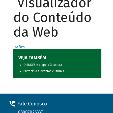
Visualizador
do Conteúdo
da Web
Ações
VEJA TAMBÉM
O BNDES e o apoio à cultura
Patrocínio a eventos culturais
Fale Conosco
08007026337