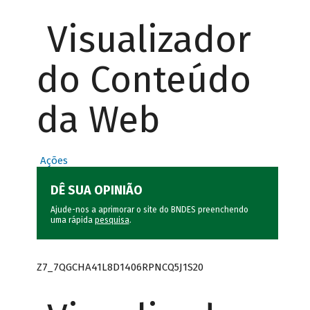
Visualizador
do Conteúdo
da Web
Ações
DÊ SUA OPINIÃO
Ajude-nos a aprimorar o site do BNDES preenchendo
uma rápida
pesquisa
.
Z7_7QGCHA41L8D1406RPNCQ5J1S20