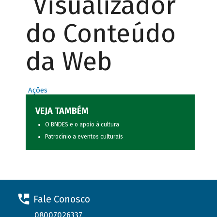
Visualizador
do Conteúdo
da Web
Ações
VEJA TAMBÉM
O BNDES e o apoio à cultura
Patrocínio a eventos culturais
Fale Conosco
08007026337