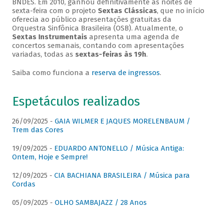
BNDES. Em 2010, ganhou definitivamente as noites de
sexta-feira com o projeto
Sextas Clássicas
, que no início
oferecia ao público apresentações gratuitas da
Orquestra Sinfônica Brasileira (OSB). Atualmente, o
Sextas Instrumentais
apresenta uma agenda de
concertos semanais, contando com apresentações
variadas, todas as
sextas-feiras às 19h
.
Saiba como funciona a
reserva de ingressos
.
Espetáculos realizados
26/09/2025 -
GAIA WILMER E JAQUES MORELENBAUM /
Trem das Cores
19/09/2025 -
EDUARDO ANTONELLO / Música Antiga:
Ontem, Hoje e Sempre!
12/09/2025 -
CIA BACHIANA BRASILEIRA / Música para
Cordas
05/09/2025 -
OLHO SAMBAJAZZ / 28 Anos