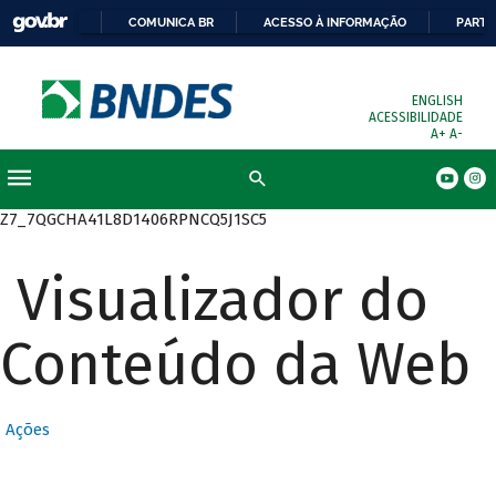
COMUNICA BR
ACESSO À INFORMAÇÃO
PARTI
ENGLISH
ACESSIBILIDADE
A+
A-
Busca
Z7_7QGCHA41L8D1406RPNCQ5J1SC5
Visualizador do
Conteúdo da Web
Ações