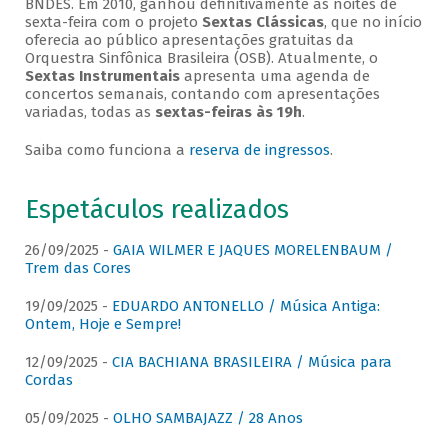
BNDES. Em 2010, ganhou definitivamente as noites de
sexta-feira com o projeto
Sextas Clássicas
, que no início
oferecia ao público apresentações gratuitas da
Orquestra Sinfônica Brasileira (OSB). Atualmente, o
Sextas Instrumentais
apresenta uma agenda de
concertos semanais, contando com apresentações
variadas, todas as
sextas-feiras às 19h
.
Saiba como funciona a
reserva de ingressos
.
Espetáculos realizados
26/09/2025 -
GAIA WILMER E JAQUES MORELENBAUM /
Trem das Cores
19/09/2025 -
EDUARDO ANTONELLO / Música Antiga:
Ontem, Hoje e Sempre!
12/09/2025 -
CIA BACHIANA BRASILEIRA / Música para
Cordas
05/09/2025 -
OLHO SAMBAJAZZ / 28 Anos