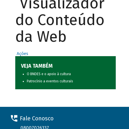
Visualizador
do Conteúdo
da Web
Ações
VEJA TAMBÉM
O BNDES e o apoio à cultura
Patrocínio a eventos culturais
Fale Conosco
08007026337