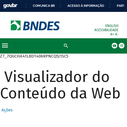
COMUNICA BR
ACESSO À INFORMAÇÃO
PARTI
ENGLISH
ACESSIBILIDADE
A+
A-
Busca
Z7_7QGCHA41L8D1406RPNCQ5J1SC5
Visualizador do
Conteúdo da Web
Ações