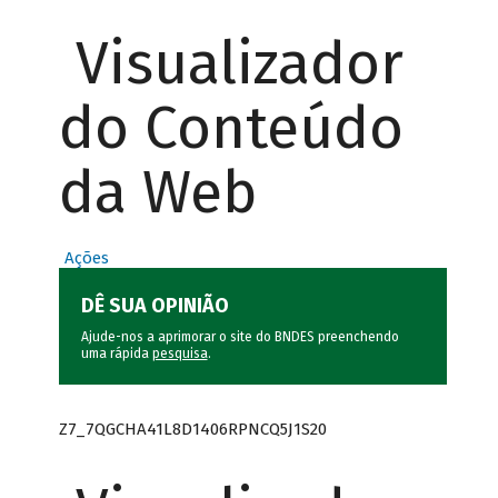
Visualizador
do Conteúdo
da Web
Ações
DÊ SUA OPINIÃO
Ajude-nos a aprimorar o site do BNDES preenchendo
uma rápida
pesquisa
.
Z7_7QGCHA41L8D1406RPNCQ5J1S20