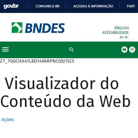
COMUNICA BR
ACESSO À INFORMAÇÃO
PARTI
ENGLISH
ACESSIBILIDADE
A+
A-
Busca
Z7_7QGCHA41L8D1406RPNCQ5J1SC5
Visualizador do
Conteúdo da Web
Ações