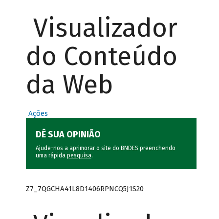
Visualizador
do Conteúdo
da Web
Ações
DÊ SUA OPINIÃO
Ajude-nos a aprimorar o site do BNDES preenchendo
uma rápida
pesquisa
.
Z7_7QGCHA41L8D1406RPNCQ5J1S20