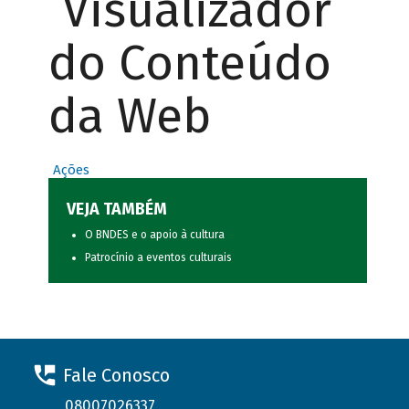
Visualizador
do Conteúdo
da Web
Ações
VEJA TAMBÉM
O BNDES e o apoio à cultura
Patrocínio a eventos culturais
Fale Conosco
08007026337