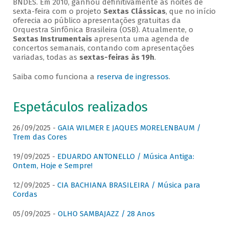
BNDES. Em 2010, ganhou definitivamente as noites de
sexta-feira com o projeto
Sextas Clássicas
, que no início
oferecia ao público apresentações gratuitas da
Orquestra Sinfônica Brasileira (OSB). Atualmente, o
Sextas Instrumentais
apresenta uma agenda de
concertos semanais, contando com apresentações
variadas, todas as
sextas-feiras às 19h
.
Saiba como funciona a
reserva de ingressos
.
Espetáculos realizados
26/09/2025 -
GAIA WILMER E JAQUES MORELENBAUM /
Trem das Cores
19/09/2025 -
EDUARDO ANTONELLO / Música Antiga:
Ontem, Hoje e Sempre!
12/09/2025 -
CIA BACHIANA BRASILEIRA / Música para
Cordas
05/09/2025 -
OLHO SAMBAJAZZ / 28 Anos