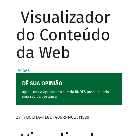
Visualizador
do Conteúdo
da Web
Ações
DÊ SUA OPINIÃO
Ajude-nos a aprimorar o site do BNDES preenchendo
uma rápida
pesquisa
.
Z7_7QGCHA41L8D1406RPNCQ5J1S20