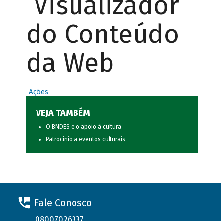
Visualizador
do Conteúdo
da Web
Ações
VEJA TAMBÉM
O BNDES e o apoio à cultura
Patrocínio a eventos culturais
Fale Conosco
08007026337