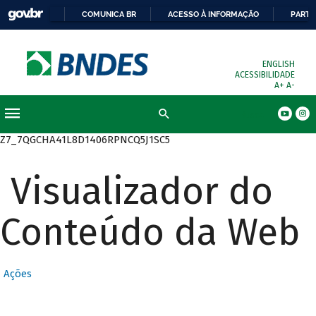
COMUNICA BR
ACESSO À INFORMAÇÃO
PARTI
ENGLISH
ACESSIBILIDADE
A+
A-
Busca
Z7_7QGCHA41L8D1406RPNCQ5J1SC5
Visualizador do
Conteúdo da Web
Ações