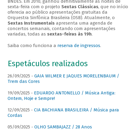
BNDES. Em 2010, ganhou definitivamente as noites de
sexta-feira com o projeto
Sextas Clássicas
, que no início
oferecia ao público apresentações gratuitas da
Orquestra Sinfônica Brasileira (OSB). Atualmente, o
Sextas Instrumentais
apresenta uma agenda de
concertos semanais, contando com apresentações
variadas, todas as
sextas-feiras às 19h
.
Saiba como funciona a
reserva de ingressos
.
Espetáculos realizados
26/09/2025 -
GAIA WILMER E JAQUES MORELENBAUM /
Trem das Cores
19/09/2025 -
EDUARDO ANTONELLO / Música Antiga:
Ontem, Hoje e Sempre!
12/09/2025 -
CIA BACHIANA BRASILEIRA / Música para
Cordas
05/09/2025 -
OLHO SAMBAJAZZ / 28 Anos