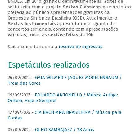
BNDES. Em 2010, ganhou definitivamente as noites de
sexta-feira com o projeto
Sextas Clássicas
, que no início
oferecia ao público apresentações gratuitas da
Orquestra Sinfônica Brasileira (OSB). Atualmente, o
Sextas Instrumentais
apresenta uma agenda de
concertos semanais, contando com apresentações
variadas, todas as
sextas-feiras às 19h
.
Saiba como funciona a
reserva de ingressos
.
Espetáculos realizados
26/09/2025 -
GAIA WILMER E JAQUES MORELENBAUM /
Trem das Cores
19/09/2025 -
EDUARDO ANTONELLO / Música Antiga:
Ontem, Hoje e Sempre!
12/09/2025 -
CIA BACHIANA BRASILEIRA / Música para
Cordas
05/09/2025 -
OLHO SAMBAJAZZ / 28 Anos