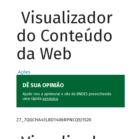
Visualizador
do Conteúdo
da Web
Ações
DÊ SUA OPINIÃO
Ajude-nos a aprimorar o site do BNDES preenchendo
uma rápida
pesquisa
.
Z7_7QGCHA41L8D1406RPNCQ5J1S20