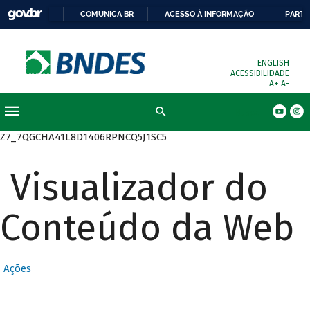
COMUNICA BR
ACESSO À INFORMAÇÃO
PARTI
ENGLISH
ACESSIBILIDADE
A+
A-
Busca
Z7_7QGCHA41L8D1406RPNCQ5J1SC5
Visualizador do
Conteúdo da Web
Ações