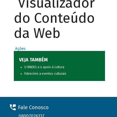
Visualizador
do Conteúdo
da Web
Ações
VEJA TAMBÉM
O BNDES e o apoio à cultura
Patrocínio a eventos culturais
Fale Conosco
08007026337