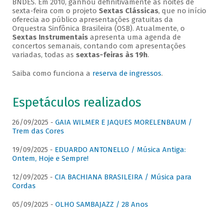
BNDES. Em 2010, ganhou definitivamente as noites de
sexta-feira com o projeto
Sextas Clássicas
, que no início
oferecia ao público apresentações gratuitas da
Orquestra Sinfônica Brasileira (OSB). Atualmente, o
Sextas Instrumentais
apresenta uma agenda de
concertos semanais, contando com apresentações
variadas, todas as
sextas-feiras às 19h
.
Saiba como funciona a
reserva de ingressos
.
Espetáculos realizados
26/09/2025 -
GAIA WILMER E JAQUES MORELENBAUM /
Trem das Cores
19/09/2025 -
EDUARDO ANTONELLO / Música Antiga:
Ontem, Hoje e Sempre!
12/09/2025 -
CIA BACHIANA BRASILEIRA / Música para
Cordas
05/09/2025 -
OLHO SAMBAJAZZ / 28 Anos