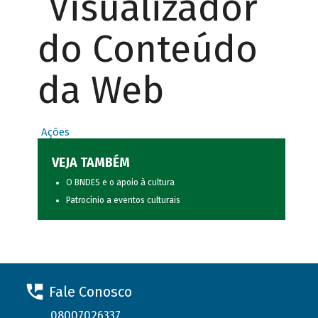
Visualizador
do Conteúdo
da Web
Ações
VEJA TAMBÉM
O BNDES e o apoio à cultura
Patrocínio a eventos culturais
Fale Conosco
08007026337