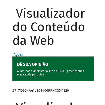
Visualizador
do Conteúdo
da Web
Ações
DÊ SUA OPINIÃO
Ajude-nos a aprimorar o site do BNDES preenchendo
uma rápida
pesquisa
.
Z7_7QGCHA41L8D1406RPNCQ5J1S20