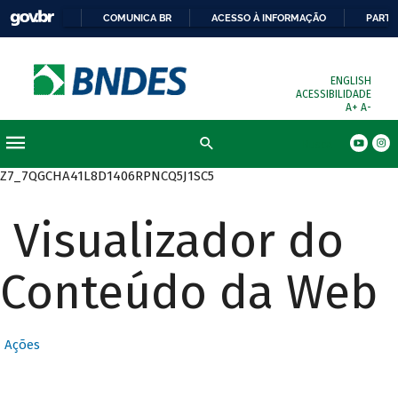
COMUNICA BR
ACESSO À INFORMAÇÃO
PARTI
ENGLISH
ACESSIBILIDADE
A+
A-
Busca
Z7_7QGCHA41L8D1406RPNCQ5J1SC5
Visualizador do
Conteúdo da Web
Ações