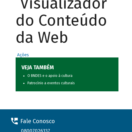
Visualizador
do Conteúdo
da Web
Ações
VEJA TAMBÉM
O BNDES e o apoio à cultura
Patrocínio a eventos culturais
Fale Conosco
08007026337