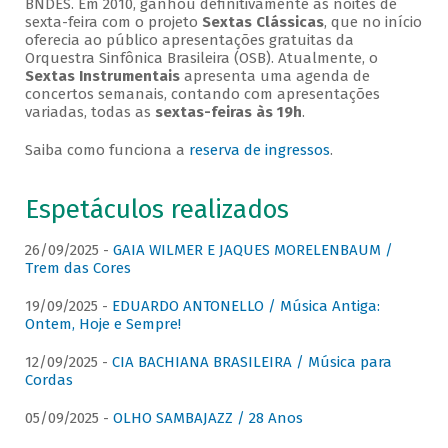
BNDES. Em 2010, ganhou definitivamente as noites de
sexta-feira com o projeto
Sextas Clássicas
, que no início
oferecia ao público apresentações gratuitas da
Orquestra Sinfônica Brasileira (OSB). Atualmente, o
Sextas Instrumentais
apresenta uma agenda de
concertos semanais, contando com apresentações
variadas, todas as
sextas-feiras às 19h
.
Saiba como funciona a
reserva de ingressos
.
Espetáculos realizados
26/09/2025 -
GAIA WILMER E JAQUES MORELENBAUM /
Trem das Cores
19/09/2025 -
EDUARDO ANTONELLO / Música Antiga:
Ontem, Hoje e Sempre!
12/09/2025 -
CIA BACHIANA BRASILEIRA / Música para
Cordas
05/09/2025 -
OLHO SAMBAJAZZ / 28 Anos