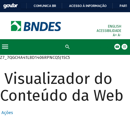
COMUNICA BR
ACESSO À INFORMAÇÃO
PARTI
ENGLISH
ACESSIBILIDADE
A+
A-
Busca
Z7_7QGCHA41L8D1406RPNCQ5J1SC5
Visualizador do
Conteúdo da Web
Ações