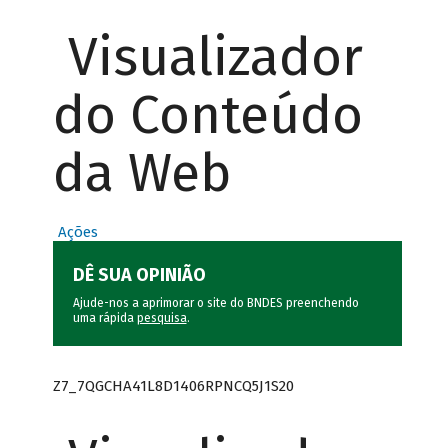
Visualizador
do Conteúdo
da Web
Ações
DÊ SUA OPINIÃO
Ajude-nos a aprimorar o site do BNDES preenchendo
uma rápida
pesquisa
.
Z7_7QGCHA41L8D1406RPNCQ5J1S20