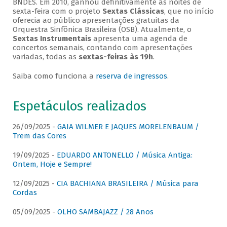
BNDES. Em 2010, ganhou definitivamente as noites de
sexta-feira com o projeto
Sextas Clássicas
, que no início
oferecia ao público apresentações gratuitas da
Orquestra Sinfônica Brasileira (OSB). Atualmente, o
Sextas Instrumentais
apresenta uma agenda de
concertos semanais, contando com apresentações
variadas, todas as
sextas-feiras às 19h
.
Saiba como funciona a
reserva de ingressos
.
Espetáculos realizados
26/09/2025 -
GAIA WILMER E JAQUES MORELENBAUM /
Trem das Cores
19/09/2025 -
EDUARDO ANTONELLO / Música Antiga:
Ontem, Hoje e Sempre!
12/09/2025 -
CIA BACHIANA BRASILEIRA / Música para
Cordas
05/09/2025 -
OLHO SAMBAJAZZ / 28 Anos