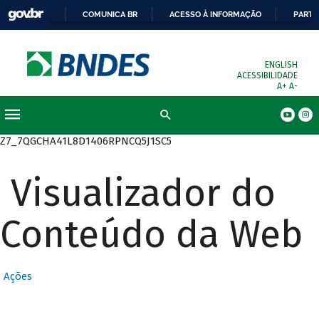
COMUNICA BR
ACESSO À INFORMAÇÃO
PARTI
ENGLISH
ACESSIBILIDADE
A+
A-
Busca
Z7_7QGCHA41L8D1406RPNCQ5J1SC5
Visualizador do
Conteúdo da Web
Ações