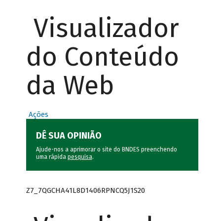
Visualizador
do Conteúdo
da Web
Ações
DÊ SUA OPINIÃO
Ajude-nos a aprimorar o site do BNDES preenchendo
uma rápida
pesquisa
.
Z7_7QGCHA41L8D1406RPNCQ5J1S20