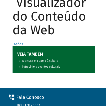
Visualizador
do Conteúdo
da Web
Ações
VEJA TAMBÉM
O BNDES e o apoio à cultura
Patrocínio a eventos culturais
Fale Conosco
08007026337