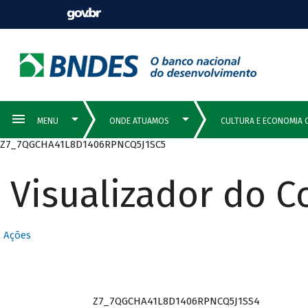
Z7_7QGCHA41L8D1406RPNCQ5J1SC5
Visualizador do 
Ações
Z7_7QGCHA41L8D1406RPNCQ5J1SS4