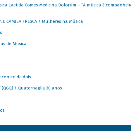
ica Laetitia Comes Medicina Dolorum – “A música é companheir
A E CAMILA FRESCA / Mulheres na Música
s
as de Música
ncontro de dois
(QGQ) / Quaternaglia 30 anos
nos