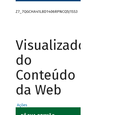
Z7_7QGCHA41L8D1406RPNCQ5J1SS3
Visualizador
do
Conteúdo
da Web
Ações