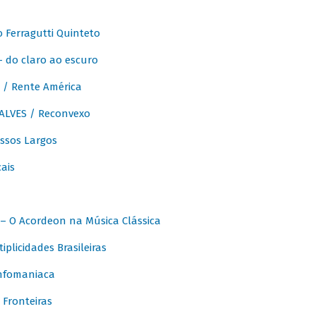
Ferragutti Quinteto
- do claro ao escuro
/ Rente América
LVES / Reconvexo
sos Largos
ais
 O Acordeon na Música Clássica
licidades Brasileiras
nfomaniaca
Fronteiras