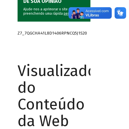
DÊ SUA OPINIÃO
Ajude-nos a aprimorar o site do BNDES
preenchendo uma rápida
pesquisa
.
Z7_7QGCHA41L8D1406RPNCQ5J1S20
Visualizador
do
Conteúdo
da Web