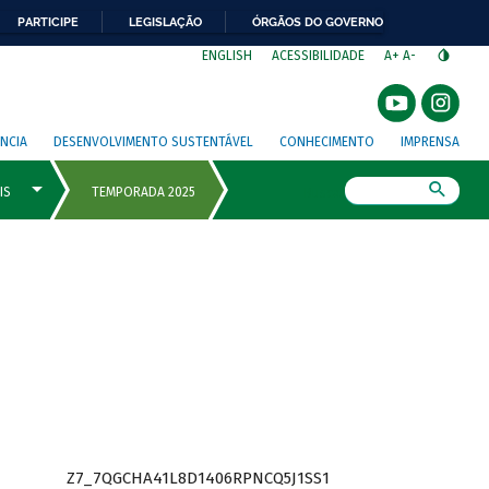
PARTICIPE
LEGISLAÇÃO
ÓRGÃOS DO GOVERNO
⁣
ENGLISH
ACESSIBILIDADE
A+
A-
NCIA
DESENVOLVIMENTO SUSTENTÁVEL
CONHECIMENTO
IMPRENSA
Busca
Z7_7QGCHA41L8D1406RPNCQ5J1SS1