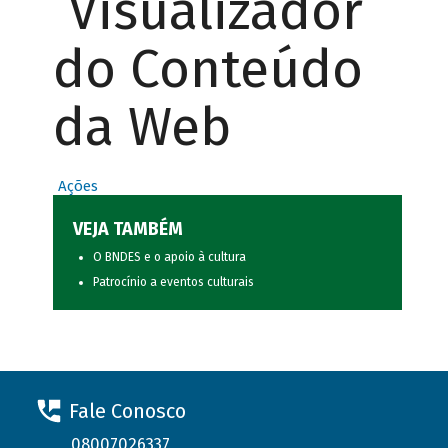
Visualizador
do Conteúdo
da Web
Ações
VEJA TAMBÉM
O BNDES e o apoio à cultura
Patrocínio a eventos culturais
Fale Conosco
08007026337