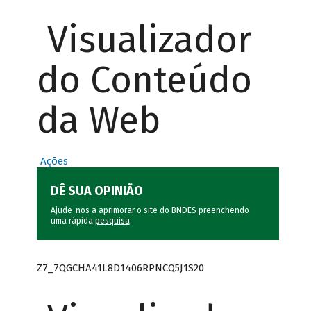
Visualizador
do Conteúdo
da Web
Ações
DÊ SUA OPINIÃO
Ajude-nos a aprimorar o site do BNDES preenchendo
uma rápida
pesquisa
.
Z7_7QGCHA41L8D1406RPNCQ5J1S20