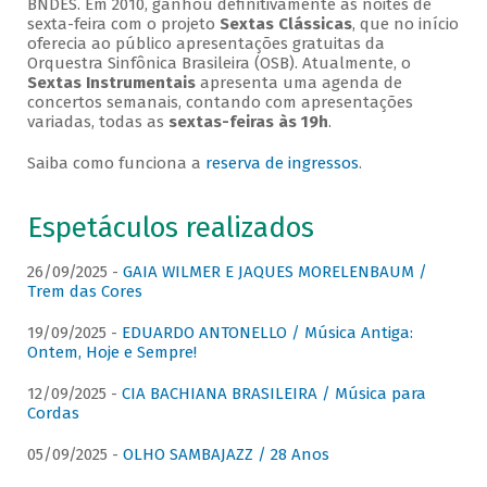
BNDES. Em 2010, ganhou definitivamente as noites de
sexta-feira com o projeto
Sextas Clássicas
, que no início
oferecia ao público apresentações gratuitas da
Orquestra Sinfônica Brasileira (OSB). Atualmente, o
Sextas Instrumentais
apresenta uma agenda de
concertos semanais, contando com apresentações
variadas, todas as
sextas-feiras às 19h
.
Saiba como funciona a
reserva de ingressos
.
Espetáculos realizados
26/09/2025 -
GAIA WILMER E JAQUES MORELENBAUM /
Trem das Cores
19/09/2025 -
EDUARDO ANTONELLO / Música Antiga:
Ontem, Hoje e Sempre!
12/09/2025 -
CIA BACHIANA BRASILEIRA / Música para
Cordas
05/09/2025 -
OLHO SAMBAJAZZ / 28 Anos