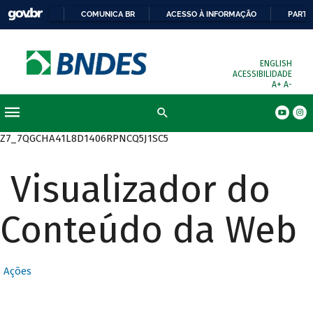
COMUNICA BR
ACESSO À INFORMAÇÃO
PARTI
ENGLISH
ACESSIBILIDADE
A+
A-
Busca
Z7_7QGCHA41L8D1406RPNCQ5J1SC5
Visualizador do
Conteúdo da Web
Ações