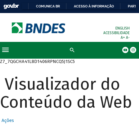
COMUNICA BR
ACESSO À INFORMAÇÃO
PARTI
ENGLISH
ACESSIBILIDADE
A+
A-
Busca
Z7_7QGCHA41L8D1406RPNCQ5J1SC5
Visualizador do
Conteúdo da Web
Ações