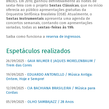
BNDES. Em 2010, ganhou definitivamente as noites de
sexta-feira com o projeto
Sextas Clássicas
, que no início
oferecia ao público apresentações gratuitas da
Orquestra Sinfônica Brasileira (OSB). Atualmente, o
Sextas Instrumentais
apresenta uma agenda de
concertos semanais, contando com apresentações
variadas, todas as
sextas-feiras às 19h
.
Saiba como funciona a
reserva de ingressos
.
Espetáculos realizados
26/09/2025 -
GAIA WILMER E JAQUES MORELENBAUM /
Trem das Cores
19/09/2025 -
EDUARDO ANTONELLO / Música Antiga:
Ontem, Hoje e Sempre!
12/09/2025 -
CIA BACHIANA BRASILEIRA / Música para
Cordas
05/09/2025 -
OLHO SAMBAJAZZ / 28 Anos