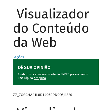
Visualizador
do Conteúdo
da Web
Ações
DÊ SUA OPINIÃO
Ajude-nos a aprimorar o site do BNDES preenchendo
uma rápida
pesquisa
.
Z7_7QGCHA41L8D1406RPNCQ5J1S20