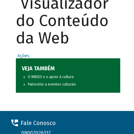
Visualizador
do Conteúdo
da Web
Ações
VEJA TAMBÉM
O BNDES e o apoio à cultura
Patrocínio a eventos culturais
Fale Conosco
08007026337