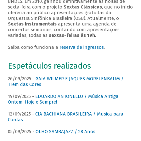
BNDES. Em 2010, ganhou definitivamente as noites de
sexta-feira com o projeto
Sextas Clássicas
, que no início
oferecia ao público apresentações gratuitas da
Orquestra Sinfônica Brasileira (OSB). Atualmente, o
Sextas Instrumentais
apresenta uma agenda de
concertos semanais, contando com apresentações
variadas, todas as
sextas-feiras às 19h
.
Saiba como funciona a
reserva de ingressos
.
Espetáculos realizados
26/09/2025 -
GAIA WILMER E JAQUES MORELENBAUM /
Trem das Cores
19/09/2025 -
EDUARDO ANTONELLO / Música Antiga:
Ontem, Hoje e Sempre!
12/09/2025 -
CIA BACHIANA BRASILEIRA / Música para
Cordas
05/09/2025 -
OLHO SAMBAJAZZ / 28 Anos