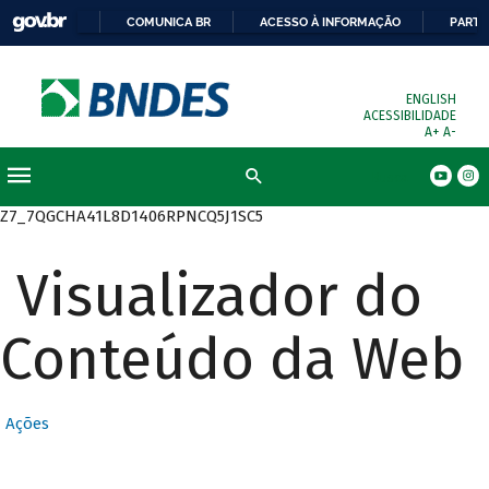
COMUNICA BR
ACESSO À INFORMAÇÃO
PARTI
ENGLISH
ACESSIBILIDADE
A+
A-
Busca
Z7_7QGCHA41L8D1406RPNCQ5J1SC5
Visualizador do
Conteúdo da Web
Ações