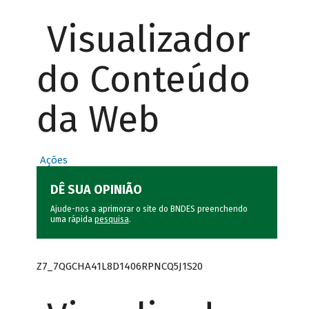
Visualizador
do Conteúdo
da Web
Ações
DÊ SUA OPINIÃO
Ajude-nos a aprimorar o site do BNDES preenchendo
uma rápida
pesquisa
.
Z7_7QGCHA41L8D1406RPNCQ5J1S20