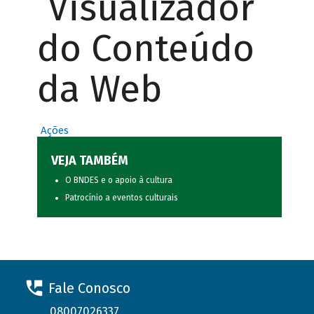
Visualizador
do Conteúdo
da Web
Ações
VEJA TAMBÉM
O BNDES e o apoio à cultura
Patrocínio a eventos culturais
Fale Conosco
08007026337